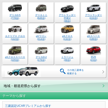
デリカD:5
デリカミニ
アウトランダー
アウトランダー
(778台)
(646台)
PHEV
(224台)
(38台)
エクリプス クロス
eKワゴン
eKクロス
eKスペース
(142台)
(314台)
(132台)
(189台)
eKクロススペース
デリカD:2
ミラージュ
RVR
(105台)
(176台)
(39台)
(23台)
その他三菱車を
検索する
地域・都道府県から探す
テーマから探す
三菱認定UCARプレミアムから探す