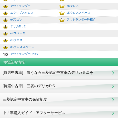
2
7.0
アウトランダー
eKクロス
3
8.0
エクリプスクロス
eKクロススペース
4
9.0
eKワゴン
アウトランダーPHEV
5
10.0
デリカD：2
6
eKスペース
7
eKクロス
8
eKクロススペース
9
アウトランダーPHEV
10
お役立ち情報
[特選中古車] 買うなら三菱認定中古車のデリカミニを！
[特選中古車] 三菱のデリカD:5
三菱認定中古車の保証制度
中古車購入ガイド・アフターサービス