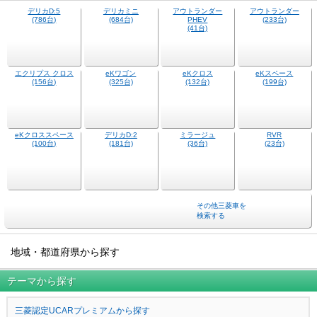
デリカミニ
アウトランダー
(684台)
(233台)
デリカD:5
アウトランダー
(786台)
PHEV
(41台)
eKワゴン
eKクロス
eKスペース
(325台)
(132台)
(199台)
エクリプス クロス
(156台)
eKクロススペース
デリカD:2
ミラージュ
RVR
(100台)
(181台)
(36台)
(23台)
その他三菱車を
検索する
地域・都道府県から探す
テーマから探す
三菱認定UCARプレミアムから探す