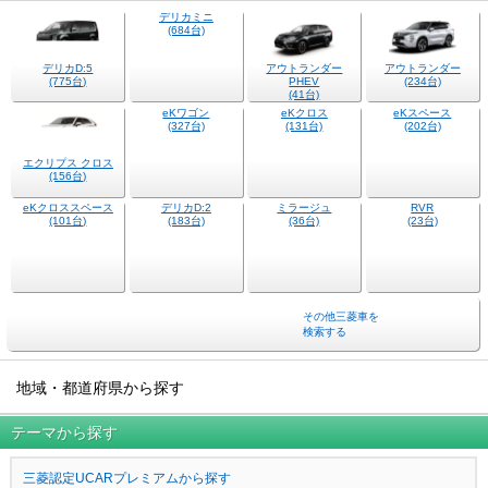
デリカミニ
(684台)
デリカD:5
アウトランダー
アウトランダー
(775台)
PHEV
(234台)
(41台)
eKワゴン
eKクロス
eKスペース
(327台)
(131台)
(202台)
エクリプス クロス
(156台)
eKクロススペース
デリカD:2
RVR
(101台)
(183台)
(23台)
ミラージュ
(36台)
その他三菱車を
検索する
地域・都道府県から探す
テーマから探す
三菱認定UCARプレミアムから探す