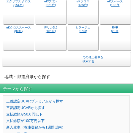
デリカミニ
アウトランダー
(681台)
(233台)
デリカD:5
アウトランダー
(783台)
PHEV
(41台)
エクリプス クロス
eKワゴン
eKクロス
eKスペース
(154台)
(321台)
(135台)
(198台)
eKクロススペース
デリカD:2
ミラージュ
RVR
(99台)
(181台)
(37台)
(23台)
その他三菱車を
検索する
地域・都道府県から探す
テーマから探す
三菱認定UCARプレミアムから探す