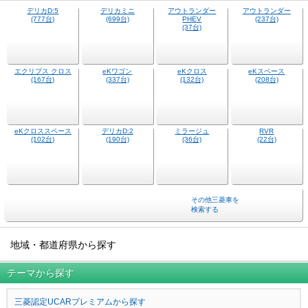
デリカミニ
アウトランダー
アウトランダー
(699台)
PHEV
(237台)
(37台)
デリカD:5
(777台)
エクリプス クロス
eKワゴン
eKクロス
eKスペース
(167台)
(337台)
(132台)
(208台)
eKクロススペース
デリカD:2
ミラージュ
RVR
(102台)
(190台)
(36台)
(22台)
その他三菱車を
検索する
地域・都道府県から探す
テーマから探す
三菱認定UCARプレミアムから探す