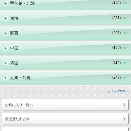
甲信越・北陸
(148)
東海
(281)
関西
(406)
中国
(199)
四国
(114)
九州・沖縄
(247)
▲ページTOPへ
お気に入り一覧へ
最近見た中古車