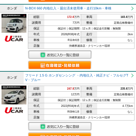
ホンダ
N-BOX 660 内地仕入・届出済未使用車・走行10km・車検
総額
車両
172.8
万円
165.8
万円
諸費用
整備
7万円
定期点検整備付
保証
保証付｜保証期間：12ヵ月｜保証走行距離：無制限
年式
走行
2026(R08)年式
2km
車検
修復
R11年6月
なし
店舗
沖縄県浦添店・クリーンカー琉球
フリード 1.5 G ホンダセンシング ・内地仕入・純正ナビ・フルセグT
ホンダ
V・ブルー
総額
車両
247.8
万円
235.8
万円
諸費用
整備
12万円
定期点検整備付
保証
保証付｜保証期間：12ヵ月｜保証走行距離：無制限
年式
走行
2022(R04)年式
4.7万km
車検
修復
R09年1月
なし
店舗
沖縄県浦添店・クリーンカー琉球