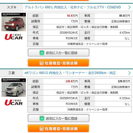
スズキ
アルトラパン 660 L 内地仕入・社外ナビ・フルセグTV・CD&DVD
総額
車両
92.8
万円
85.8
万円
諸費用
整備
7万円
定期点検整備付
保証
保証付｜保証期間：12ヵ月｜保証走行距離：無制限
年式
走行
2019(H31)年式
4.4万km
車検
修復
R10年2月
なし
店舗
沖縄県浦添店・クリーンカー琉球
三菱
eKワゴン 660 G 内地仕入・ワンオーナー・走行2600km・純正
総額
車両
136.8
万円
129.8
万円
諸費用
整備
7万円
定期点検整備付
保証
保証付｜保証期間：12ヵ月｜保証走行距離：無制限
年式
走行
2025(R07)年式
0.3万km
車検
修復
R10年6月
なし
店舗
沖縄県浦添店・クリーンカー琉球