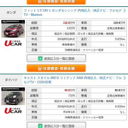
フィット 1.3 13G L ホンダセンシング 内地仕入・純正ナビ・フルセグ
ホンダ
TV・Bluetoot
総額
車両
132.8
万円
119.8
万円
諸費用
整備
13万円
定期点検整備付
保証
保証付｜保証期間：12ヵ月｜保証走行距離：無制限
年式
走行
2019(R01)年式
5.8万km
車検
修復
車検整備付
なし
店舗
沖縄県浦添店・クリーンカー琉球
キャスト スタイル 660 G リミテッド SAIII 内地仕入・純正ナビ・フル
ダイハツ
セグTV・CDDVD再
総額
車両
99.8
万円
92.8
万円
諸費用
整備
7万円
定期点検整備付
保証
保証付｜保証期間：12ヵ月｜保証走行距離：無制限
年式
走行
2019(H31)年式
6.9万km
車検
修復
R10年1月
なし
店舗
沖縄県浦添店・クリーンカー琉球