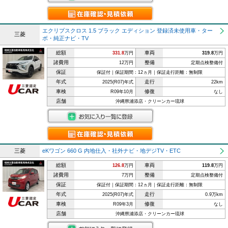
エクリプスクロス 1.5 ブラック エディション 登録済未使用車・ター
三菱
ボ・純正ナビ・TV
総額
車両
331.8
万円
319.8
万円
諸費用
整備
12万円
定期点検整備付
保証
保証付｜保証期間：12ヵ月｜保証走行距離：無制限
年式
走行
2025(R07)年式
22km
車検
修復
R09年10月
なし
店舗
沖縄県浦添店・クリーンカー琉球
三菱
eKワゴン 660 G 内地仕入・社外ナビ・地デジTV・ETC
総額
車両
126.8
万円
119.8
万円
諸費用
整備
7万円
定期点検整備付
保証
保証付｜保証期間：12ヵ月｜保証走行距離：無制限
年式
走行
2025(R07)年式
0.9万km
車検
修復
R09年3月
なし
店舗
沖縄県浦添店・クリーンカー琉球