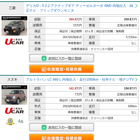
デリカD：5 2.2 アクティブギア ディーゼルターボ 4WD 内地仕入・純
三菱
正ナビ・フリップダウンモニタ
総額
車両
334.8
万円
319.8
万円
諸費用
整備
15万円
定期点検整備付
保証
保証付｜保証期間：12ヵ月｜保証走行距離：無制限
年式
走行
2017(H29)年式
5.5万km
車検
修復
車検整備付
なし
店舗
沖縄県浦添店・クリーンカー琉球
スズキ
アルトラパン LC 660 L 内地仕入・走行1000km・社外ナビ・地デジTV
総額
車両
141.8
万円
134.8
万円
諸費用
整備
7万円
定期点検整備付
保証
保証付｜保証期間：12ヵ月｜保証走行距離：無制限
年式
走行
2022(R04)年式
930km
車検
修復
車検整備付
なし
店舗
沖縄県浦添店・クリーンカー琉球
4
点