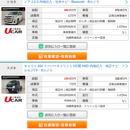
トヨタ
ノア 2.0 X 内地仕入・社外ナビ・Bluetooth・Bカメラ
総額
車両
284.8
万円
272.8
万円
諸費用
整備
12万円
定期点検整備付
保証
保証付｜保証期間：12ヵ月｜保証走行距離：無制限
年式
走行
2022(R04)年式
1.6万km
車検
修復
車検整備付
なし
店舗
沖縄県浦添店・クリーンカー琉球
キャリイ 660 スーパーキャリイ L 3方開 4WD 内地仕入・純正ナビ・フ
スズキ
ルセグTV・Bカメラ
総額
車両
139.8
万円
132.8
万円
諸費用
整備
7万円
定期点検整備付
保証
保証付｜保証期間：12ヵ月｜保証走行距離：無制限
年式
走行
2021(R03)年式
2.4万km
車検
修復
R09年3月
なし
店舗
沖縄県浦添店・クリーンカー琉球