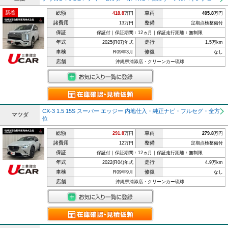
新着
総額
車両
418.8
万円
405.8
万円
諸費用
整備
13万円
定期点検整備付
保証
保証付｜保証期間：12ヵ月｜保証走行距離：無制限
年式
走行
2025(R07)年式
1.5万km
車検
修復
R09年3月
なし
店舗
沖縄県浦添店・クリーンカー琉球
CX-3 1.5 15S スーパー エッジー 内地仕入・純正ナビ・フルセグ・全方
マツダ
位
総額
車両
291.8
万円
279.8
万円
諸費用
整備
12万円
定期点検整備付
保証
保証付｜保証期間：12ヵ月｜保証走行距離：無制限
年式
走行
2022(R04)年式
4.9万km
車検
修復
R09年9月
なし
店舗
沖縄県浦添店・クリーンカー琉球