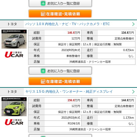
トヨタ
パッソ 1.0 X 内地仕入・ナビ・TV・バックカメラ・ETC
総額
車両
146.8
万円
134.8
万円
諸費用
整備
12万円
定期点検整備付
保証
保証付｜保証期間：12ヵ月｜保証走行距離：無制限
年式
走行
2023(R05)年式
0.8万km
車検
修復
車検整備付
なし
店舗
沖縄県浦添店・クリーンカー琉球
トヨタ
ヤリス 1.5 G 内地仕入・ワンオーナー・純正ディスプレイ
総額
車両
156.8
万円
144.8
万円
諸費用
整備
12万円
定期点検整備付
保証
保証付｜保証期間：12ヵ月｜保証走行距離：無制限
年式
走行
2021(R03)年式
1.1万km
車検
修復
R10年3月
なし
店舗
沖縄県浦添店・クリーンカー琉球