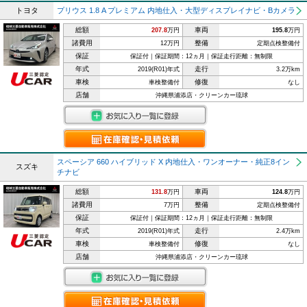
トヨタ
プリウス 1.8 A プレミアム 内地仕入・大型ディスプレイナビ・Bカメラ
総額
車両
207.8
万円
195.8
万円
諸費用
整備
12万円
定期点検整備付
保証
保証付｜保証期間：12ヵ月｜保証走行距離：無制限
年式
走行
2019(R01)年式
3.2万km
車検
修復
車検整備付
なし
店舗
沖縄県浦添店・クリーンカー琉球
スペーシア 660 ハイブリッド X 内地仕入・ワンオーナー・純正8イン
スズキ
チナビ
総額
車両
131.8
万円
124.8
万円
諸費用
整備
7万円
定期点検整備付
保証
保証付｜保証期間：12ヵ月｜保証走行距離：無制限
年式
走行
2019(R01)年式
2.4万km
車検
修復
車検整備付
なし
店舗
沖縄県浦添店・クリーンカー琉球