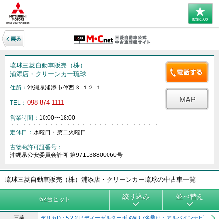
琉球三菱自動車販売（株）
浦添店・クリーンカー琉球
住所：
沖縄県浦添市仲西３‐１２‐１
098-874-1111
TEL：
営業時間：
10:00〜18:00
定休日：
水曜日・第二火曜日
古物商許可証番号：
沖縄県公安委員会許可 第971138800060号
琉球三菱自動車販売（株）浦添店・クリーンカー琉球の中古車一覧
絞り込み
並べ替え
62
台ヒット
三菱
デリカD：5 2.2 P ディーゼルターボ 4WD 7名乗り・アルパインナビ