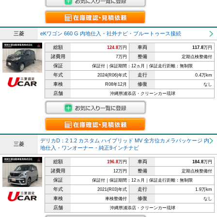
三菱
eKワゴン 660 G 内地仕入・社外ナビ・ブルートゥース接続
総額
車両
124.8
万円
117.8
万円
諸費用
整備
7万円
定期点検整備付
保証
保証付｜保証期間：12ヵ月｜保証走行距離：無制限
年式
走行
2024(R06)年式
0.4万km
車検
修復
R08年12月
なし
店舗
沖縄県浦添店・クリーンカー琉球
デリカD：2 1.2 カスタム ハイブリッド MV 全方位カメラパッケージ 内
三菱
地仕入・ワンオーナー・純正9インチナビ
総額
車両
196.8
万円
184.8
万円
諸費用
整備
12万円
定期点検整備付
保証
保証付｜保証期間：12ヵ月｜保証走行距離：無制限
年式
走行
2021(R03)年式
1.9万km
車検
修復
車検整備付
なし
店舗
沖縄県浦添店・クリーンカー琉球