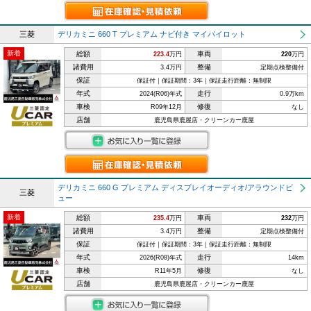
三菱
デリカミニ 660 T プレミアム ナビ付き マイパイロット
新着
総額
車両
223.4
万円
220
万円
諸費用
整備
3.4万円
定期点検整備付
保証
保証付｜保証期間：3年｜保証走行距離：無制限
年式
走行
2024(R06)年式
0.9万km
車検
修復
R09年12月
なし
店舗
鹿児島県鹿屋店・クリーンカー鹿屋
デリカミニ 660 G プレミアム ディスプレイオーディオ/アラウンドビ
三菱
ュー
新着
総額
車両
235.4
万円
232
万円
諸費用
整備
3.4万円
定期点検整備付
保証
保証付｜保証期間：3年｜保証走行距離：無制限
年式
走行
2026(R08)年式
14km
車検
修復
R11年5月
なし
店舗
鹿児島県鹿屋店・クリーンカー鹿屋