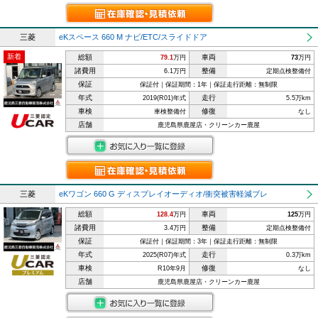
三菱
eKスペース 660 M ナビ/ETC/スライドドア
新着
総額
車両
79.1
万円
73
万円
諸費用
整備
6.1万円
定期点検整備付
保証
保証付｜保証期間：1年｜保証走行距離：無制限
年式
走行
2019(R01)年式
5.5万km
車検
修復
車検整備付
なし
店舗
鹿児島県鹿屋店・クリーンカー鹿屋
三菱
eKワゴン 660 G ディスプレイオーディオ/衝突被害軽減ブレ
総額
車両
128.4
万円
125
万円
諸費用
整備
3.4万円
定期点検整備付
保証
保証付｜保証期間：3年｜保証走行距離：無制限
年式
走行
2025(R07)年式
0.3万km
車検
修復
R10年9月
なし
店舗
鹿児島県鹿屋店・クリーンカー鹿屋