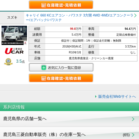
キャリイ 660 KCエアコン・パワステ 3方開 4WD 4WD/エアコンクーラ
スズキ
ー/エアバック/パワステ
総額
車両
99.8
万円
94.4
万円
諸費用
整備
5.4万円
定期点検整備付
保証
保証付｜保証期間：1年｜保証走行距離：無制限
年式
走行
2018(H30)年式
3.5万km
車検
修復
R10年3月
なし
店舗
鹿児島県鹿屋店・クリーンカー鹿屋
3.5
点
販売会社Webサイトへ
系列店情報
鹿児島県の店舗一覧へ
鹿児島三菱自動車販売（株）の在庫一覧へ
(65)