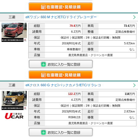
三菱
eKワゴン 660 M ナビ/ETC/ドライブレコーダー
総額
車両
79.8
万円
73.6
万円
諸費用
整備
6.2万円
定期点検整備付
保証
保証付｜保証期間：1年｜保証走行距離：無制限
年式
走行
2019(R01)年式
5.6万km
車検
修復
車検整備付
なし
店舗
鹿児島県鹿屋店・クリーンカー鹿屋
三菱
eKクロス 660 G ナビ/バックカメラ/ETC/ドラレコ
総額
車両
122.2
万円
118
万円
諸費用
整備
4.2万円
定期点検整備付
保証
保証付｜保証期間：1年｜保証走行距離：無制限
年式
走行
2023(R05)年式
2.8万km
車検
修復
R09年2月
なし
店舗
鹿児島県鹿屋店・クリーンカー鹿屋