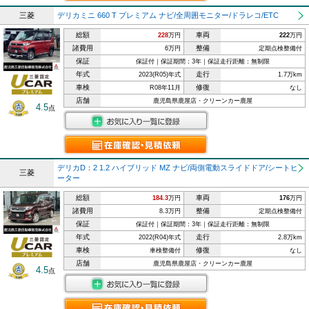
三菱
デリカミニ 660 T プレミアム ナビ/全周囲モニター/ドラレコ/ETC
総額
車両
228
万円
222
万円
諸費用
整備
6万円
定期点検整備付
保証
保証付｜保証期間：3年｜保証走行距離：無制限
年式
走行
2023(R05)年式
1.7万km
車検
修復
R08年11月
なし
店舗
鹿児島県鹿屋店・クリーンカー鹿屋
4.5
点
デリカD：2 1.2 ハイブリッド MZ ナビ/両側電動スライドドア/シートヒ
三菱
ーター
総額
車両
184.3
万円
176
万円
諸費用
整備
8.3万円
定期点検整備付
保証
保証付｜保証期間：3年｜保証走行距離：無制限
年式
走行
2022(R04)年式
2.8万km
車検
修復
車検整備付
なし
店舗
鹿児島県鹿屋店・クリーンカー鹿屋
4.5
点