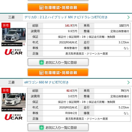
三菱
デリカD：2 1.2 ハイブリッド MX ナビ/ドラレコ/ETC付き
新着
総額
車両
141.9
万円
132
万円
諸費用
整備
9.9万円
定期点検整備付
保証
保証付｜保証期間：1年｜保証走行距離：無制限
年式
走行
2022(R04)年式
3.1万km
車検
修復
車検整備付
なし
店舗
鹿児島県鹿屋店・クリーンカー鹿屋
三菱
eKワゴン 660 M ナビ/ETC付き
新着
総額
車両
82.6
万円
79
万円
諸費用
整備
3.6万円
定期点検整備付
保証
保証付｜保証期間：1年｜保証走行距離：無制限
年式
走行
2020(R02)年式
5.2万km
車検
修復
R09年2月
なし
店舗
鹿児島県鹿屋店・クリーンカー鹿屋