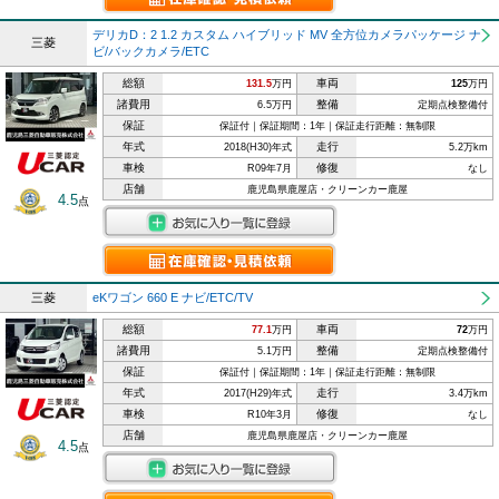
デリカD：2 1.2 カスタム ハイブリッド MV 全方位カメラパッケージ ナ
三菱
ビ/バックカメラ/ETC
総額
車両
131.5
万円
125
万円
諸費用
整備
6.5万円
定期点検整備付
保証
保証付｜保証期間：1年｜保証走行距離：無制限
年式
走行
2018(H30)年式
5.2万km
車検
修復
R09年7月
なし
店舗
鹿児島県鹿屋店・クリーンカー鹿屋
4.5
点
三菱
eKワゴン 660 E ナビ/ETC/TV
総額
車両
77.1
万円
72
万円
諸費用
整備
5.1万円
定期点検整備付
保証
保証付｜保証期間：1年｜保証走行距離：無制限
年式
走行
2017(H29)年式
3.4万km
車検
修復
R10年3月
なし
店舗
鹿児島県鹿屋店・クリーンカー鹿屋
4.5
点