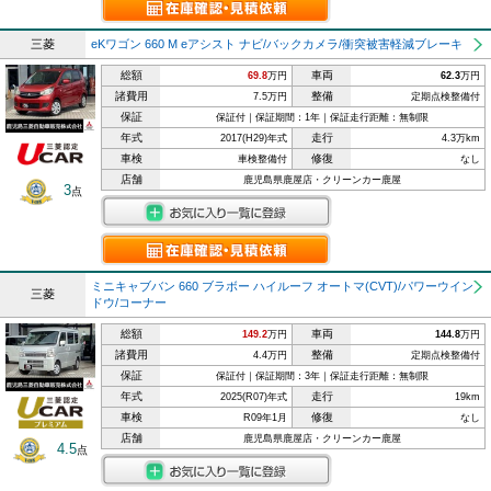
三菱
eKワゴン 660 M eアシスト ナビ/バックカメラ/衝突被害軽減ブレーキ
総額
車両
69.8
万円
62.3
万円
諸費用
整備
7.5万円
定期点検整備付
保証
保証付｜保証期間：1年｜保証走行距離：無制限
年式
走行
2017(H29)年式
4.3万km
車検
修復
車検整備付
なし
店舗
鹿児島県鹿屋店・クリーンカー鹿屋
3
点
ミニキャブバン 660 ブラボー ハイルーフ オートマ(CVT)/パワーウイン
三菱
ドウ/コーナー
総額
車両
149.2
万円
144.8
万円
諸費用
整備
4.4万円
定期点検整備付
保証
保証付｜保証期間：3年｜保証走行距離：無制限
年式
走行
2025(R07)年式
19km
車検
修復
R09年1月
なし
店舗
鹿児島県鹿屋店・クリーンカー鹿屋
4.5
点