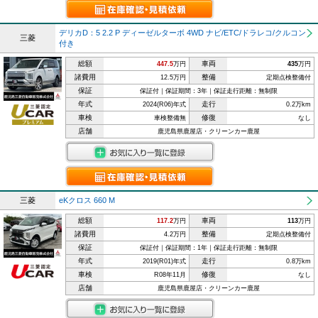
デリカD：5 2.2 P ディーゼルターボ 4WD ナビ/ETC/ドラレコ/クルコン
三菱
付き
総額
車両
447.5
万円
435
万円
諸費用
整備
12.5万円
定期点検整備付
保証
保証付｜保証期間：3年｜保証走行距離：無制限
年式
走行
2024(R06)年式
0.2万km
車検
修復
車検整備無
なし
店舗
鹿児島県鹿屋店・クリーンカー鹿屋
三菱
eKクロス 660 M
総額
車両
117.2
万円
113
万円
諸費用
整備
4.2万円
定期点検整備付
保証
保証付｜保証期間：1年｜保証走行距離：無制限
年式
走行
2019(R01)年式
0.8万km
車検
修復
R08年11月
なし
店舗
鹿児島県鹿屋店・クリーンカー鹿屋