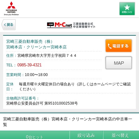
宮崎三菱自動車販売（株）
宮崎本店・クリーンカー宮崎本店
住所：
宮崎県宮崎市大字芳士字祝田７４４
0985-39-4321
TEL：
営業時間：
10:00〜18:00
定休
毎週月曜※火曜定休日の場合あり（詳しくはホームページでご確認
日：
ください）
古物商許可証番号：
宮崎県公安委員会許可 第951010002538号
宮崎三菱自動車販売（株）宮崎本店・クリーンカー宮崎本店の中古車一
覧
絞り込み
並べ替え
0
台ヒット