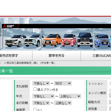
択）
西日本三菱自動車販売（株）（中古車一覧）
古車一覧
〜
ミッション
支払総額
購入プラン付き
エンジン種別
年式
〜
駆動方式
走行距離
〜
排気量
修復歴
なし