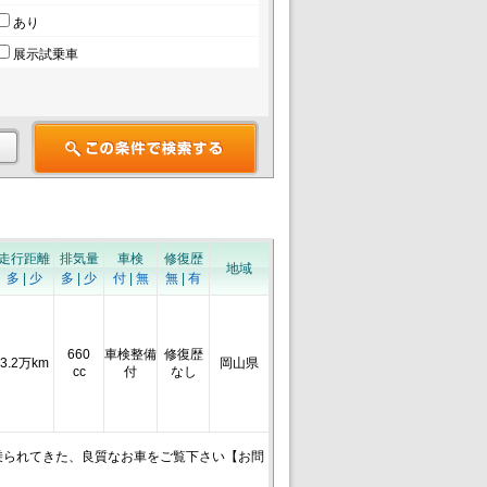
あり
展示試乗車
走行距離
排気量
車検
修復歴
地域
多
|
少
多
|
少
付
|
無
無
|
有
660
車検整備
修復歴
3.2万km
岡山県
cc
付
なし
乗られてきた、良質なお車をご覧下さい【お問