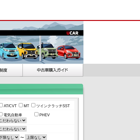
AT/CVT
MT
ツインクラッチSST
電気自動車
PHEV
〜