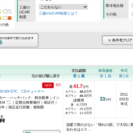
寒冷地仕様
三菱の
UCAR
三菱のUCAR制度とは？
その他
制度
その他
順
支払総額
車両価格
年式
古
元の並び順に戻す
安
|
高
安
|
高
新
|
古
8/2
41.7
基
万円
60 MX ETC CDチューナー
Aプラン
48.2
万円
2011
Bプラン
45.3
万円
カー・ハッチバック、軽自動車｜イン
33
(H23)
万円
諸費用
銀Ｍ
｜定期点検整備付｜保証付｜
年式
基 8.7万円
1年｜保証走行距離：無制限
Aプラン 15.2万円
Bプラン 12.3万円
温暖で雨の少ない「晴れの国」で大切に
合わせはＵＣ…