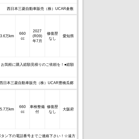
西日本三菱自動車販売（株）UCAR倉敷
2027
660
修復歴
3.6万km
(R09)
愛知県
cc
なし
年7月
！お気軽に購入総額見積りのご依頼を！●総額
西日本三菱自動車販売（株）UCAR豊橋瓜郷
660
車検整備
修復歴
5.7万km
大阪府
cc
付
なし
ボタン下の電話番号までご連絡下さい！☆遠方