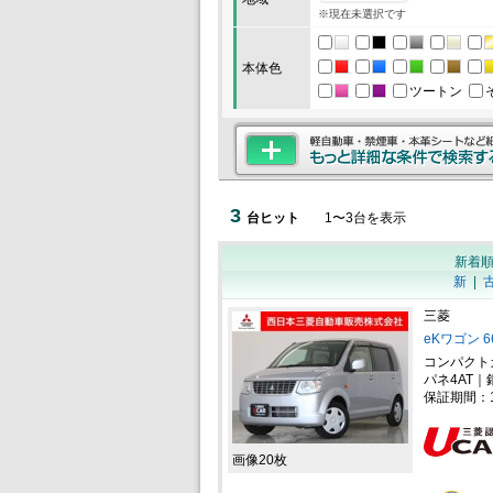
※現在未選択です
本体色
ツートン
3
台ヒット
1
〜
3
台を表示
新着
新
|
三菱
eKワゴン 6
コンパクト
パネ4AT｜
保証期間：
画像20枚