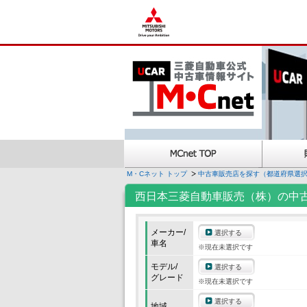
M・Cネット トップ
中古車販売店を探す（都道府県選
西日本三菱自動車販売（株）の中
メーカー/
選択する
車名
※現在未選択です
モデル/
選択する
グレード
※現在未選択です
選択する
地域