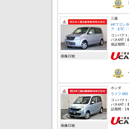
三菱
eKワゴン 
ア・ETC・1
コンパクト
パネ4AT｜
保証期間：
画像22枚
ホンダ
ライフ 66
コンパクト
パネ4AT｜
証期間：1
画像22枚