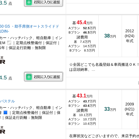
3.5
点
45.4
基
万円
660 GS ・助手席側オートスライドド
Aプラン
52.5
万円
2012
DIN-
Bプラン
46.5
万円
38
(H24)
万円
諸費用
カー・ハッチバック、軽自動車｜イン
年式
基 7.4万円
銀Ｍ
｜定期点検整備付｜保証付｜
Aプラン 14.5万円
1年｜保証走行距離：無制限
Bプラン 8.5万円
☆全国どこでも名義登録＆車両搬送ＯＫ
は店頭納車、…
4.5
点
43.1
基
万円
0 パステル
Aプラン
43.7
万円
2009
Bプラン
43.6
万円
カー・ハッチバック、軽自動車｜イン
33
(H21)
万円
諸費用
青
｜定期点検整備付｜保証付｜保
年式
基 10.1万円
年｜保証走行距離：無制限
Aプラン 10.7万円
Bプラン 10.6万円
在庫状況などございますので、来店予約