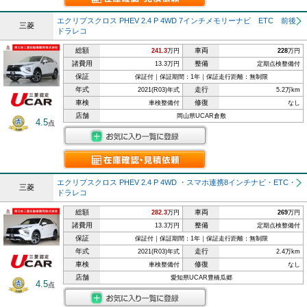
エクリプスクロス PHEV 2.4 P 4WD 7インチメモリーナビ ETC 前後
三菱
ドラレコ
総額
車両
241.3
万円
228
万円
諸費用
整備
13.3万円
定期点検整備付
保証
保証付｜保証期間：1年｜保証走行距離：無制限
年式
走行
2021(R03)年式
5.2万km
車検
修復
車検整備付
なし
店舗
岡山県UCAR倉敷
4.5
点
エクリプスクロス PHEV 2.4 P 4WD ・スマホ連携8インチナビ・ETC・
三菱
ドラレコ
総額
車両
282.3
万円
269
万円
諸費用
整備
13.3万円
定期点検整備付
保証
保証付｜保証期間：1年｜保証走行距離：無制限
年式
走行
2021(R03)年式
2.4万km
車検
修復
車検整備付
なし
店舗
愛知県UCAR豊橋瓜郷
4.5
点