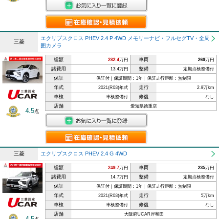
エクリプスクロス PHEV 2.4 P 4WD メモリーナビ・フルセグTV・全周
三菱
囲カメラ
総額
車両
282.4
万円
269
万円
諸費用
整備
13.4万円
定期点検整備付
保証
保証付｜保証期間：1年｜保証走行距離：無制限
年式
走行
2021(R03)年式
2.9万km
車検
修復
車検整備付
なし
店舗
愛知県徳重店
4.5
点
三菱
エクリプスクロス PHEV 2.4 G 4WD
総額
車両
249.7
万円
235
万円
諸費用
整備
14.7万円
定期点検整備付
保証
保証付｜保証期間：1年｜保証走行距離：無制限
年式
走行
2021(R03)年式
5万km
車検
修復
車検整備付
なし
店舗
大阪府UCAR岸和田
4.5
点