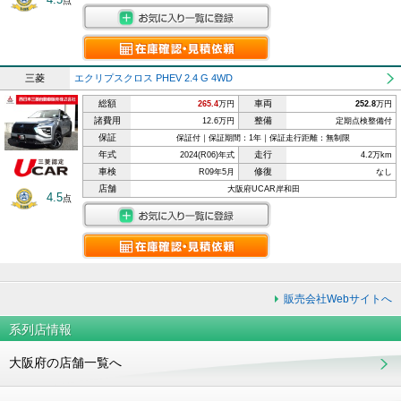
三菱
エクリプスクロス PHEV 2.4 G 4WD
総額
車両
265.4
万円
252.8
万円
諸費用
整備
12.6万円
定期点検整備付
保証
保証付｜保証期間：1年｜保証走行距離：無制限
年式
走行
2024(R06)年式
4.2万km
車検
修復
R09年5月
なし
店舗
大阪府UCAR岸和田
4.5
点
販売会社Webサイトへ
系列店情報
大阪府の店舗一覧へ