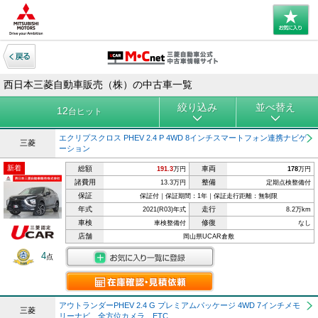
西日本三菱自動車販売（株）の中古車一覧
絞り込み
並べ替え
12
台ヒット
エクリプスクロス PHEV 2.4 P 4WD 8インチスマートフォン連携ナビゲ
三菱
ーション
新着
総額
車両
191.3
万円
178
万円
諸費用
整備
13.3万円
定期点検整備付
保証
保証付｜保証期間：1年｜保証走行距離：無制限
年式
走行
2021(R03)年式
8.2万km
車検
修復
車検整備付
なし
店舗
岡山県UCAR倉敷
4
点
アウトランダーPHEV 2.4 G プレミアムパッケージ 4WD 7インチメモ
三菱
リーナビ 全方位カメラ ETC