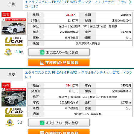
エクリプスクロス PHEV 2.4 P 4WD 元レンタ・メモリーナビ・ドラレ
三菱
コ・ETC
新着
総額
車両
341.8
万円
330
万円
諸費用
整備
11.8万円
定期点検整備付
保証
保証付｜保証期間：3年｜保証走行距離：無制限
年式
走行
2024(R06)年式
1.4万km
車検
修復
車検整備付
なし
店舗
愛知県岡崎大樹寺店
4.5
点
エクリプスクロス PHEV 2.4 P 4WD ・スマホ8インチナビ・ETC・ドラ
三菱
レコ
新着
総額
車両
334.1
万円
325
万円
諸費用
整備
9.1万円
定期点検整備付
保証
保証付｜保証期間：3年｜保証走行距離：無制限
年式
走行
2024(R06)年式
1.2万km
車検
修復
車検整備付
なし
店舗
愛知県UCAR豊橋瓜郷
5
点