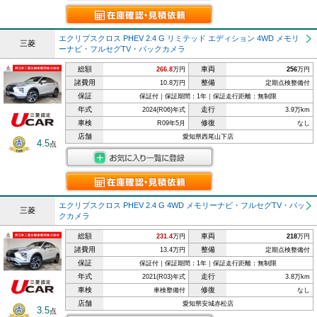
エクリプスクロス PHEV 2.4 G リミテッド エディション 4WD メモリ
三菱
ーナビ・フルセグTV・バックカメラ
総額
車両
266.8
万円
256
万円
諸費用
整備
10.8万円
定期点検整備付
保証
保証付｜保証期間：1年｜保証走行距離：無制限
年式
走行
2024(R06)年式
3.9万km
車検
修復
R09年5月
なし
店舗
愛知県西尾山下店
4.5
点
エクリプスクロス PHEV 2.4 G 4WD メモリーナビ・フルセグTV・バッ
三菱
クカメラ
総額
車両
231.4
万円
218
万円
諸費用
整備
13.4万円
定期点検整備付
保証
保証付｜保証期間：1年｜保証走行距離：無制限
年式
走行
2021(R03)年式
3.8万km
車検
修復
車検整備付
なし
店舗
愛知県安城赤松店
3.5
点