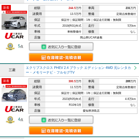
新着
総額
車両
244.5
万円
231
万円
諸費用
整備
13.5万円
定期点検整備付
保証
保証付｜保証期間：1年｜保証走行距離：無制限
年式
走行
2019(R01)年式
5万km
車検
修復
車検整備付
なし
店舗
岡山県UCAR倉敷
5
点
エクリプスクロス PHEV 2.4 ブラック エディション 4WD 元レンタカ
三菱
ー・メモリーナビ・フルセグTV
新着
総額
車両
300.5
万円
289
万円
諸費用
整備
11.5万円
定期点検整備付
保証
保証付｜保証期間：1年｜保証走行距離：無制限
年式
走行
2023(R05)年式
4.8万km
車検
修復
R10年3月
なし
店舗
愛知県津島店
4
点