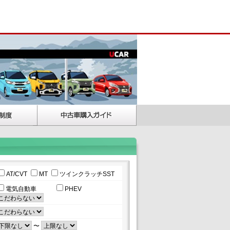
AT/CVT
MT
ツインクラッチSST
電気自動車
PHEV
〜