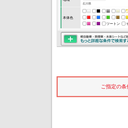
石川県
本体色
ツートン
ご指定の条