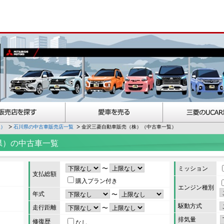
択）
石川県の中古車販売店一覧
金沢三菱自動車販売（株）（中古車一覧）
県）の中古車一覧
〜
ミッション
支払総額
購入プラン付き
エンジン種別
年式
〜
駆動方式
走行距離
〜
排気量
修復歴
なし