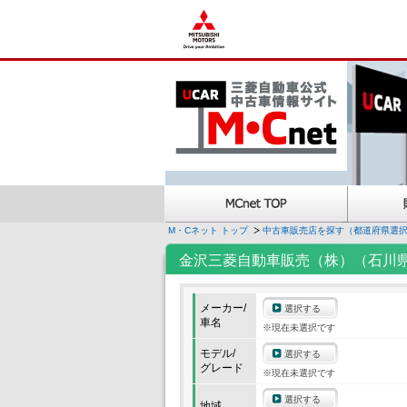
M・Cネット トップ
中古車販売店を探す（都道府県選
金沢三菱自動車販売（株）（石川
メーカー/
選択する
車名
※現在未選択です
モデル/
選択する
グレード
※現在未選択です
選択する
地域