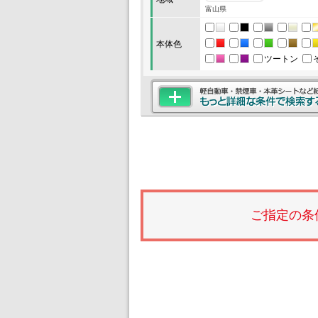
富山県
本体色
ツートン
ご指定の条