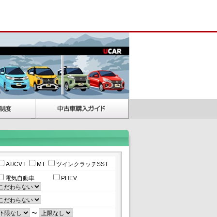
AT/CVT
MT
ツインクラッチSST
電気自動車
PHEV
〜