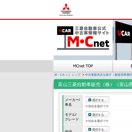
M・Cネット トップ
中古車販売店を探す（都道府県選
富山三菱自動車販売（株）（富山
メーカー/
選択する
車名
※現在未選択です
モデル/
選択する
グレード
※現在未選択です
選択する
地域