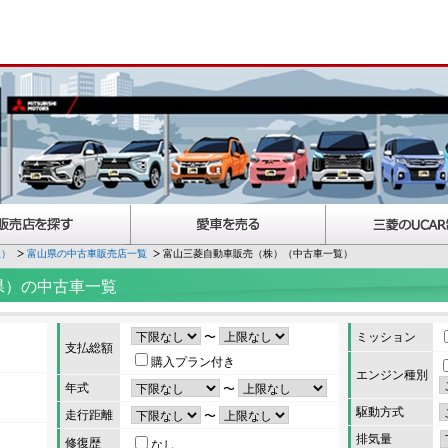
択）
富山県の中古車販売店一覧
富山三菱自動車販売（株）（中古車一覧）
県）の中古車一覧
〜
ミッション
支払総額
購入プラン付き
エンジン種別
年式
〜
駆動方式
走行距離
〜
排気量
修復歴
なし