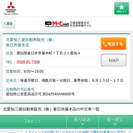
北愛知三菱自動車販売（株）
春日井篠木店
住所：
愛知県春日井市篠木町７丁目２１番地４
0568-81-7208
TEL：
営業時間：
9:00〜19:00
定休日：
毎週月曜日、偶数月第一火曜日、夏季休暇：８月１０日～１７日
古物商許可証番号：
愛知県公安委員会許可 第542540A46600号
北愛知三菱自動車販売（株）春日井篠木店の中古車一覧
絞り込み
並べ替え
1
台ヒット
トライトン 2.4 GSR ディーゼルターボ 4WD 元弊社試乗車/ナビ/ETC/