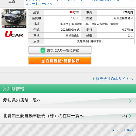
三菱
スマートキー/マル
総額
車両
481
万円
470
万円
諸費用
整備
11万円
定期点検整備付
保証
保証付｜保証期間：1年｜保証走行距離：無制限
年式
走行
2024(R06)年式
0.2万km
車検
修復
車検整備付
なし
店舗
愛知県春日井篠木店
販売会社Webサイトへ
系列店情報
愛知県の店舗一覧へ
北愛知三菱自動車販売（株）の在庫一覧へ
(4)
▲ページTOPへ