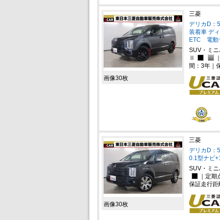
三菱
デリカD：5
装着車 ディ
ETC 電
SUV・ミ
Ⅱ
間：3年｜
画像30枚
三菱
デリカD：5 
0.1型ナビ
SUV・ミ
｜定期
保証走行距
画像30枚