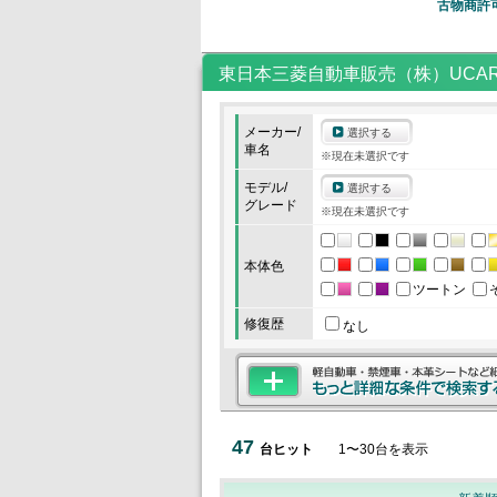
古物商許
東日本三菱自動車販売（株）UCA
メーカー/
選択する
車名
※現在未選択です
モデル/
選択する
グレード
※現在未選択です
本体色
ツートン
修復歴
なし
47
台ヒット
1
〜
30
台を表示