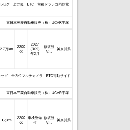
）フルセグ 全方位 ETC 前後ドラレコ両側電
東日本三菱自動車販売（株）UCAR平塚
2027
2200
修復歴
2.7万km
(R09)
神奈川県
cc
なし
年2月
ルセグ 全方位マルチカメラ ETC電動サイド
東日本三菱自動車販売（株）UCAR平塚
2200
車検整備
修復歴
1万km
神奈川県
cc
付
なし