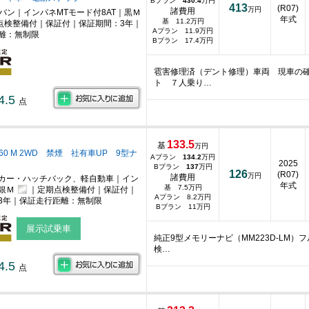
Bプラン
430.4
万円
413
(R07)
万円
諸費用
ニバン｜インパネMTモード付8AT｜黒Ｍ
年式
基 11.2万円
点検整備付｜保証付｜保証期間：3年｜
Aプラン 11.9万円
離：無制限
Bプラン 17.4万円
雹害修理済（デント修理）車両 現車の確
ト ７人乗り…
4.5
点
133.5
基
万円
660 M 2WD 禁煙 社有車UP 9型ナ
Aプラン
134.2
万円
2025
Bプラン
137
万円
126
(R07)
万円
諸費用
カー・ハッチバック、軽自動車｜イン
年式
基 7.5万円
銀Ｍ
｜定期点検整備付｜保証付｜
Aプラン 8.2万円
3年｜保証走行距離：無制限
Bプラン 11万円
展示試乗車
純正9型メモリーナビ（MM223D-LM
検…
4.5
点