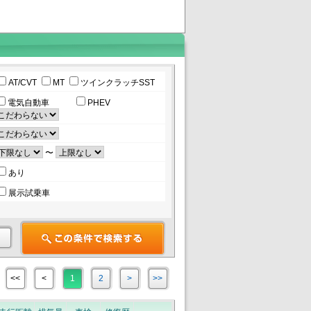
AT/CVT
MT
ツインクラッチSST
電気自動車
PHEV
〜
あり
展示試乗車
<<
<
1
2
>
>>