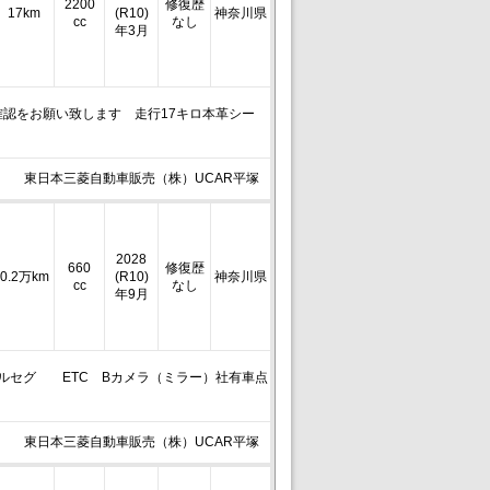
2200
修復歴
17km
(R10)
神奈川県
cc
なし
年3月
認をお願い致します 走行17キロ本革シー
東日本三菱自動車販売（株）UCAR平塚
2028
660
修復歴
0.2万km
(R10)
神奈川県
cc
なし
年9月
）フルセグ ETC Bカメラ（ミラー）社有車点
東日本三菱自動車販売（株）UCAR平塚