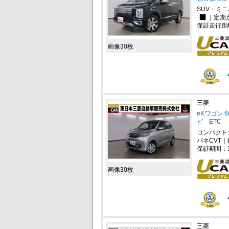
SUV・ミ
｜定期
保証走行距
画像30枚
三菱
eKワゴン 
ビ ETC
コンパクト
パネCVT｜
保証期間：
画像30枚
三菱