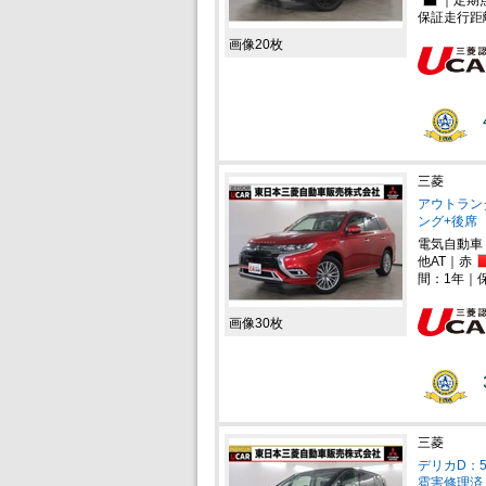
保証走行距
画像20枚
三菱
アウトランダー
ング+後席
電気自動車
他AT｜赤
間：1年｜
画像30枚
三菱
デリカD：5
雹害修理済