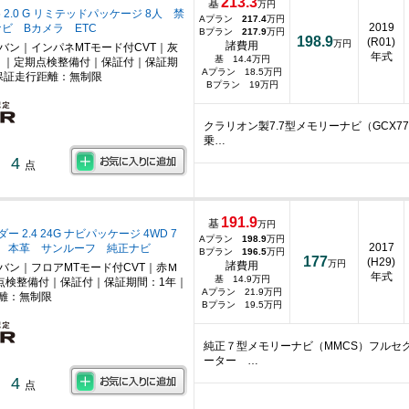
213.3
基
万円
 2.0 G リミテッドパッケージ 8人 禁
Aプラン
217.4
万円
2019
ナビ Bカメラ ETC
Bプラン
217.9
万円
198.9
(R01)
万円
諸費用
ニバン｜インパネMTモード付CVT｜灰
年式
基 14.4万円
｜定期点検整備付｜保証付｜保証期
Aプラン 18.5万円
保証走行距離：無制限
Bプラン 19万円
クラリオン製7.7型メモリーナビ（GCX7
乗…
4
点
191.9
基
万円
 2.4 24G ナビパッケージ 4WD 7
Aプラン
198.9
万円
2017
 本革 サンルーフ 純正ナビ
Bプラン
196.5
万円
177
(H29)
万円
諸費用
ニバン｜フロアMTモード付CVT｜赤Ｍ
年式
基 14.9万円
点検整備付｜保証付｜保証期間：1年｜
Aプラン 21.9万円
離：無制限
Bプラン 19.5万円
純正７型メモリーナビ（MMCS）フルセ
ーター …
4
点