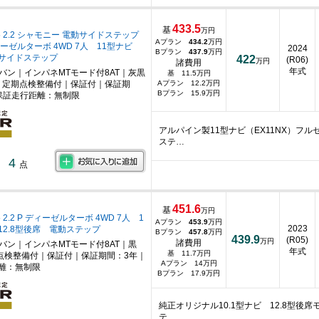
433.5
基
万円
 2.2 シャモニー 電動サイドステップ
Aプラン
434.2
万円
ーゼルターボ 4WD 7人 11型ナビ
2024
Bプラン
437.9
万円
動サイドステップ
422
(R06)
万円
諸費用
年式
ニバン｜インパネMTモード付8AT｜灰黒
基 11.5万円
｜定期点検整備付｜保証付｜保証期
Aプラン 12.2万円
Bプラン 15.9万円
保証走行距離：無制限
アルパイン製11型ナビ（EX11NX）フ
ステ…
4
点
451.6
基
万円
2.2 P ディーゼルターボ 4WD 7人 1
Aプラン
453.9
万円
2023
+12.8型後席 電動ステップ
Bプラン
457.8
万円
439.9
(R05)
万円
諸費用
ニバン｜インパネMTモード付8AT｜黒
年式
基 11.7万円
点検整備付｜保証付｜保証期間：3年｜
Aプラン 14万円
離：無制限
Bプラン 17.9万円
純正オリジナル10.1型ナビ 12.8型
テ…