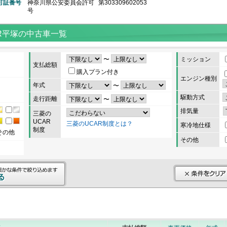
可証番号
神奈川県公安委員会許可
第303309602053
号
R平塚の中古車一覧
〜
ミッション
支払総額
購入プラン付き
エンジン種別
年式
〜
駆動方式
走行距離
〜
排気量
三菱の
UCAR
三菱のUCAR制度とは？
寒冷地仕様
制度
その他
その他