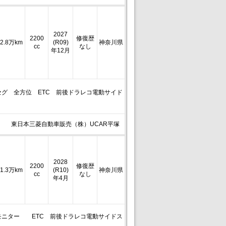
2027
2200
修復歴
2.8万km
(R09)
神奈川県
cc
なし
年12月
ルセグ 全方位 ETC 前後ドラレコ電動サイド
東日本三菱自動車販売（株）UCAR平塚
2028
2200
修復歴
1.3万km
(R10)
神奈川県
cc
なし
年4月
後席モニター ETC 前後ドラレコ電動サイドス