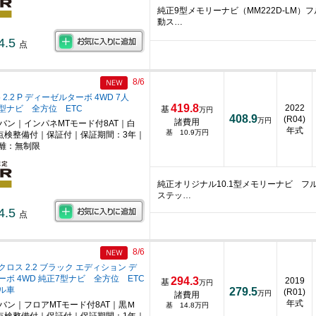
純正9型メモリーナビ（MM222D-LM
動ス…
4.5
点
8/6
 2.2 P ディーゼルターボ 4WD 7人
419.8
2022
1型ナビ 全方位 ETC
基
万円
408.9
(R04)
万円
諸費用
ニバン｜インパネMTモード付8AT｜白
年式
基 10.9万円
点検整備付｜保証付｜保証期間：3年｜
離：無制限
純正オリジナル10.1型メモリーナビ フ
ステッ…
4.5
点
8/6
ロス 2.2 ブラック エディション デ
ボ 4WD 純正7型ナビ 全方位 ETC
294.3
2019
基
万円
ル車
279.5
(R01)
万円
諸費用
年式
ニバン｜フロアMTモード付8AT｜黒Ｍ
基 14.8万円
点検整備付｜保証付｜保証期間：1年｜