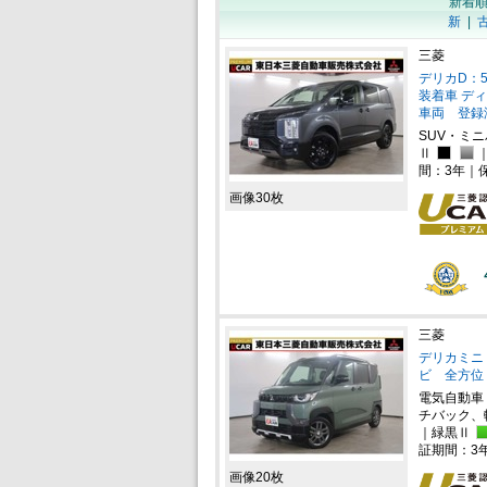
新着
新
|
三菱
デリカD：5
装着車 ディ
車両 登録
SUV・ミ
Ⅱ
間：3年｜
画像30枚
三菱
デリカミニ 
ビ 全方位
電気自動車
チバック、
｜緑黒Ⅱ
証期間：3
画像20枚