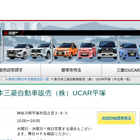
択）
神奈川県の中古車販売店一覧
東日本三菱自動車販売（株） UCAR平塚（中古車一覧）
本三菱自動車販売（株）UCAR平塚
神奈川県平塚市四之宮２‐９‐５
10:00〜18:00
火曜日・水曜日＊祝日営業する場合もござい
ます。弊社ＨＰを確認ください。