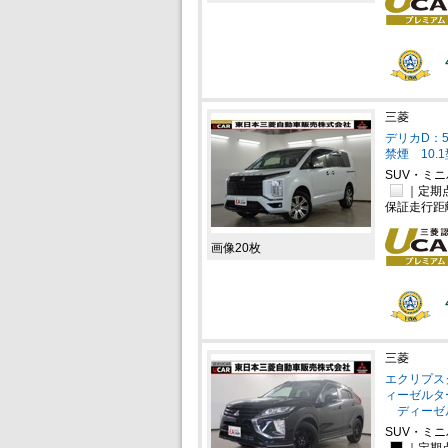
三菱
デリカD：5
禁煙 10.
SUV・ミ
｜定期
保証走行距
画像20枚
三菱
エクリプスク
ィーゼルター
ディーゼ
SUV・ミ
｜定期