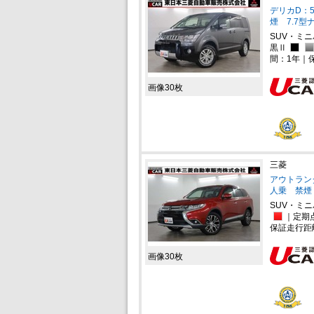
デリカD：5
煙 7.7型
SUV・ミ
黒Ⅱ
間：1年｜
画像30枚
三菱
アウトランダー
人乗 禁煙
SUV・ミ
｜定期
保証走行距
画像30枚