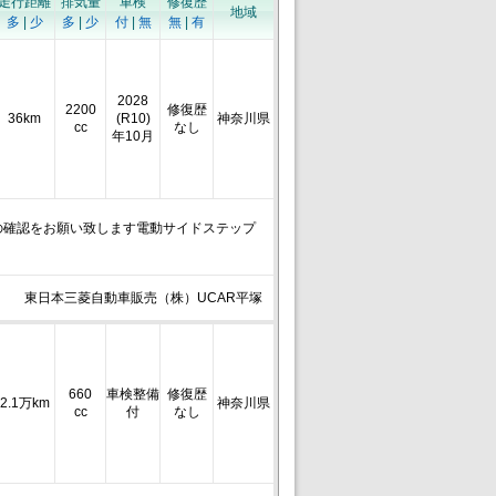
走行距離
排気量
車検
修復歴
地域
多
|
少
多
|
少
付
|
無
無
|
有
2028
2200
修復歴
36km
(R10)
神奈川県
cc
なし
年10月
の確認をお願い致します電動サイドステップ
東日本三菱自動車販売（株）UCAR平塚
660
車検整備
修復歴
2.1万km
神奈川県
cc
付
なし