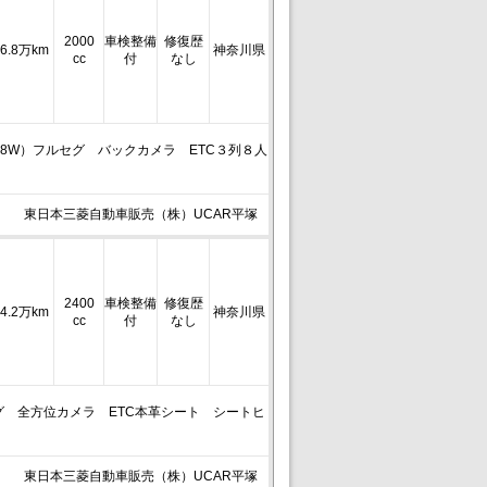
2000
車検整備
修復歴
6.8万km
神奈川県
cc
付
なし
78W）フルセグ バックカメラ ETC３列８人
東日本三菱自動車販売（株）UCAR平塚
2400
車検整備
修復歴
4.2万km
神奈川県
cc
付
なし
グ 全方位カメラ ETC本革シート シートヒ
東日本三菱自動車販売（株）UCAR平塚