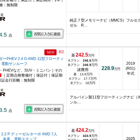
離：無制限
純正７型メモリーナビ（MMCS）フルセ
ゼル R…
4.5
点
8/2
242.5
基
万円
PHEV 2.4 G 4WD 11型フローティ
Aプラン
246.6
万円
2019
 電動サンルーフ
Bプラン
246.9
万円
228.9
(R01)
万円
諸費用
・PHEVなど、SUV・ミニバン｜その
年式
基 13.6万円
｜定期点検整備付｜保証付｜保証期
Aプラン 17.7万円
保証走行距離：無制限
Bプラン 18万円
アルパイン製11型フローティングナビ（X
ンル…
3.5
点
424.2
基
万円
 2.2 P ディーゼルターボ 4WD 7人
Aプラン
424.9
万円
2025
 本革 電動ステップ