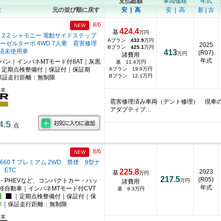
順
支払総額
車両価格
年式
古
元の並び順に戻す
安
|
高
安
|
高
新
|
古
8/6
424.4
基
万円
 2.2 シャモニー 電動サイドステップ
Aプラン
432.9
万円
ーゼルターボ 4WD 7人乗 雹害修理
2025
Bプラン
425.1
万円
済未使用車
413
(R07)
万円
諸費用
年式
ニバン｜インパネMTモード付8AT｜灰黒
基 11.4万円
｜定期点検整備付｜保証付｜保証期
Aプラン 19.9万円
Bプラン 12.1万円
保証走行距離：無制限
雹害修理済み車両（デント修理） 現車
アダプティブ…
4.5
点
8/6
660 T プレミアム 2WD 禁煙 9型ナ
 ETC
225.8
2023
基
万円
217.5
(R05)
・PHEVなど、コンパクトカー・ハッ
万円
諸費用
年式
軽自動車｜インパネMTモード付CVT
基 8.3万円
｜定期点検整備付｜保証付｜保
年｜保証走行距離：無制限