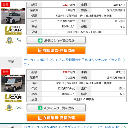
新着
総額
車両
183.7
万円
175.9
万円
諸費用
整備
7.8万円
定期点検整備付
保証
保証付｜保証期間：3年｜保証走行距離：無制限
年式
走行
2025(R07)年式
0.1万km
車検
修復
R10年12月
なし
店舗
神奈川県くるまネット津田山
5
点
デリカミニ 660 T プレミアム 登録済未使用車 オリジナルナビ 全方位
三菱
カメ
新着
総額
車両
236.2
万円
229
万円
諸費用
整備
7.2万円
定期点検整備付
保証
保証付｜保証期間：3年｜保証走行距離：無制限
年式
走行
2025(R07)年式
13km
車検
修復
R10年12月
なし
店舗
東京都UCAR田無
S
点
三菱
eKスペース 660 M 4WD ディスプレイオーディオ ETC 社有車UP