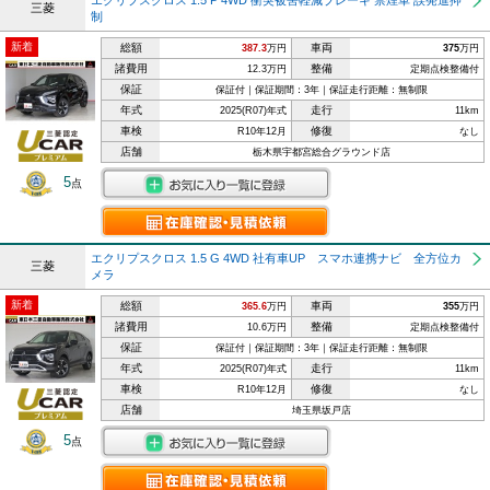
エクリプスクロス 1.5 P 4WD 衝突被害軽減ブレーキ 禁煙車 誤発進抑
三菱
制
新着
総額
車両
387.3
万円
375
万円
諸費用
整備
12.3万円
定期点検整備付
保証
保証付｜保証期間：3年｜保証走行距離：無制限
年式
走行
2025(R07)年式
11km
車検
修復
R10年12月
なし
店舗
栃木県宇都宮総合グラウンド店
5
点
エクリプスクロス 1.5 G 4WD 社有車UP スマホ連携ナビ 全方位カ
三菱
メラ
新着
総額
車両
365.6
万円
355
万円
諸費用
整備
10.6万円
定期点検整備付
保証
保証付｜保証期間：3年｜保証走行距離：無制限
年式
走行
2025(R07)年式
11km
車検
修復
R10年12月
なし
店舗
埼玉県坂戸店
5
点