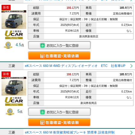
新着
総額
車両
193.1
万円
185.9
万円
諸費用
整備
7.2万円
定期点検整備付
保証
保証付｜保証期間：3年｜保証走行距離：無制限
年式
走行
2025(R07)年式
0.2万km
車検
修復
R10年12月
なし
店舗
新潟県新発田店
4.5
点
三菱
eKスペース 660 M 4WD ディスプレイオーディオ ETC 社有車UP
新着
総額
車両
193.1
万円
185.9
万円
諸費用
整備
7.2万円
定期点検整備付
保証
保証付｜保証期間：3年｜保証走行距離：無制限
年式
走行
2025(R07)年式
0.2万km
車検
修復
R10年12月
なし
店舗
新潟県長岡店
5
点
三菱
eKスペース 660 M 衝突被害軽減ブレーキ 禁煙車 誤発進抑制