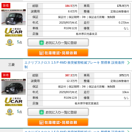
新着
総額
車両
184.5
万円
175.9
万円
諸費用
整備
8.6万円
定期点検整備付
保証
保証付｜保証期間：3年｜保証走行距離：無制限
年式
走行
2025(R07)年式
0.2万km
車検
修復
R10年12月
なし
店舗
栃木県日光森友店
5
点
エクリプスクロス 1.5 P 4WD 衝突被害軽減ブレーキ 禁煙車 誤発進抑
三菱
制
新着
総額
車両
387.3
万円
375
万円
諸費用
整備
12.3万円
定期点検整備付
保証
保証付｜保証期間：3年｜保証走行距離：無制限
年式
走行
2025(R07)年式
10km
車検
修復
R10年12月
なし
店舗
栃木県宇都宮簗瀬店
5
点