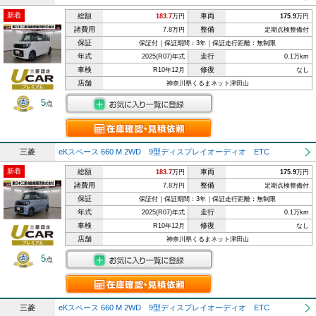
新着
総額
車両
183.7
万円
175.9
万円
諸費用
整備
7.8万円
定期点検整備付
保証
保証付｜保証期間：3年｜保証走行距離：無制限
年式
走行
2025(R07)年式
0.1万km
車検
修復
R10年12月
なし
店舗
神奈川県くるまネット津田山
5
点
三菱
eKスペース 660 M 2WD 9型ディスプレイオーディオ ETC
新着
総額
車両
183.7
万円
175.9
万円
諸費用
整備
7.8万円
定期点検整備付
保証
保証付｜保証期間：3年｜保証走行距離：無制限
年式
走行
2025(R07)年式
0.1万km
車検
修復
R10年12月
なし
店舗
神奈川県くるまネット津田山
5
点
三菱
eKスペース 660 M 2WD 9型ディスプレイオーディオ ETC