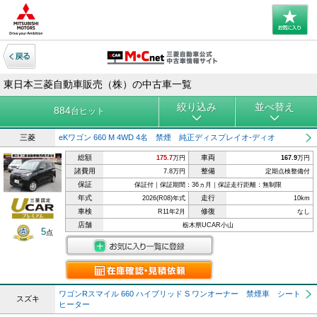
東日本三菱自動車販売（株）の中古車一覧
絞り込み
並べ替え
884
台ヒット
三菱
eKワゴン 660 M 4WD 4名 禁煙 純正ディスプレイオ-ディオ
総額
車両
175.7
万円
167.9
万円
諸費用
整備
7.8万円
定期点検整備付
保証
保証付｜保証期間：36ヵ月｜保証走行距離：無制限
年式
走行
2026(R08)年式
10km
車検
修復
R11年2月
なし
店舗
栃木県UCAR小山
5
点
ワゴンRスマイル 660 ハイブリッド S ワンオーナー 禁煙車 シート
スズキ
ヒーター