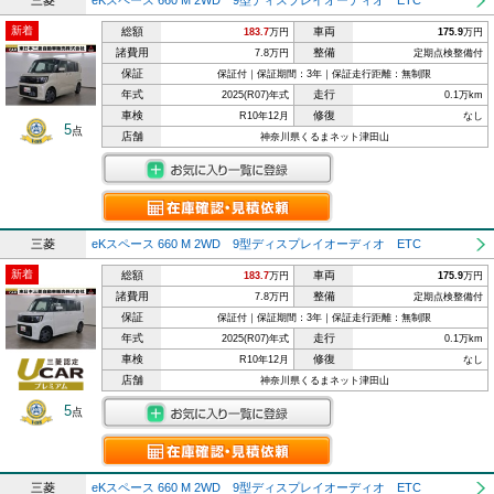
三菱
eKスペース 660 M 2WD 9型ディスプレイオーディオ ETC
新着
総額
車両
183.7
万円
175.9
万円
諸費用
整備
7.8万円
定期点検整備付
保証
保証付｜保証期間：3年｜保証走行距離：無制限
年式
走行
2025(R07)年式
0.1万km
車検
修復
R10年12月
なし
5
点
店舗
神奈川県くるまネット津田山
三菱
eKスペース 660 M 2WD 9型ディスプレイオーディオ ETC
新着
総額
車両
183.7
万円
175.9
万円
諸費用
整備
7.8万円
定期点検整備付
保証
保証付｜保証期間：3年｜保証走行距離：無制限
年式
走行
2025(R07)年式
0.1万km
車検
修復
R10年12月
なし
店舗
神奈川県くるまネット津田山
5
点
三菱
eKスペース 660 M 2WD 9型ディスプレイオーディオ ETC