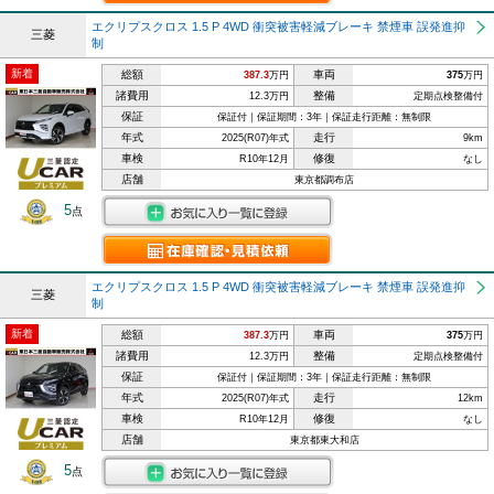
エクリプスクロス 1.5 P 4WD 衝突被害軽減ブレーキ 禁煙車 誤発進抑
三菱
制
新着
総額
車両
387.3
万円
375
万円
諸費用
整備
12.3万円
定期点検整備付
保証
保証付｜保証期間：3年｜保証走行距離：無制限
年式
走行
2025(R07)年式
9km
車検
修復
R10年12月
なし
店舗
東京都調布店
5
点
エクリプスクロス 1.5 P 4WD 衝突被害軽減ブレーキ 禁煙車 誤発進抑
三菱
制
新着
総額
車両
387.3
万円
375
万円
諸費用
整備
12.3万円
定期点検整備付
保証
保証付｜保証期間：3年｜保証走行距離：無制限
年式
走行
2025(R07)年式
12km
車検
修復
R10年12月
なし
店舗
東京都東大和店
5
点