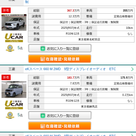
制
新着
総額
車両
367.3
万円
355
万円
諸費用
整備
12.3万円
定期点検整備付
保証
保証付｜保証期間：3年｜保証走行距離：無制限
年式
走行
2025(R07)年式
10km
車検
修復
R10年12月
なし
店舗
東京都東名町田店
5
点
三菱
eKスペース 660 M 2WD 9型ディスプレイオーディオ ETC
新着
総額
車両
183.7
万円
175.9
万円
諸費用
整備
7.8万円
定期点検整備付
保証
保証付｜保証期間：3年｜保証走行距離：無制限
年式
走行
2025(R07)年式
0.2万km
車検
修復
R10年12月
なし
店舗
東京都練馬店
5
点