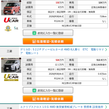
総額
車両
132
万円
124
万円
諸費用
整備
8万円
定期点検整備付
保証
保証付｜保証期間：1年｜保証走行距離：無制限
年式
走行
2026(R08)年式
716km
車検
修復
R11年2月
なし
店舗
埼玉県UCAR春日部
5
点
デリカD：5 2.2 P ディーゼルターボ 4WD 8人乗り ETC 電動リヤド
三菱
ア 電動シート
総額
車両
526
万円
513.9
万円
諸費用
整備
12.1万円
定期点検整備付
保証
保証付｜保証期間：3年｜保証走行距離：無制限
年式
走行
2026(R08)年式
0.6万km
車検
修復
R11年1月
なし
店舗
埼玉県UCAR春日部
エクリプスクロス 1.5 G 4WD 衝突被害軽減ブレーキ 禁煙車 誤発進抑
三菱