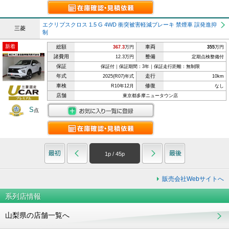
エクリプスクロス 1.5 G 4WD 衝突被害軽減ブレーキ 禁煙車 誤発進抑
三菱
制
新着
総額
車両
367.3
万円
355
万円
諸費用
整備
12.3万円
定期点検整備付
保証
保証付｜保証期間：3年｜保証走行距離：無制限
年式
走行
2025(R07)年式
10km
車検
修復
R10年12月
なし
店舗
東京都多摩ニュータウン店
S
点
1
p /
45
p
販売会社Webサイトへ
系列店情報
山梨県の店舗一覧へ