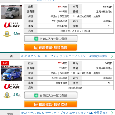
総額
車両
99.3
万円
92.5
万円
諸費用
整備
6.8万円
定期点検整備付
保証
保証付｜保証期間：1年｜保証走行距離：無制限
年式
走行
2021(R03)年式
6.8万km
車検
修復
R09年2月
なし
店舗
神奈川県くるまネット津田山
4.5
点
三菱
eKカスタム 660 T セーフティ プラス エディション 三菱認定1年保証
新着
総額
車両
97.9
万円
90
万円
諸費用
整備
7.9万円
定期点検整備付
保証
保証付｜保証期間：1年｜保証走行距離：無制限
年式
走行
2019(H31)年式
3.8万km
車検
修復
車検整備付
なし
店舗
埼玉県所沢店
4.5
点
eKスペース 660 G セーフティ プラス エディション 4WD 全周囲カメ
三菱