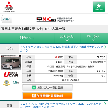
東日本三菱自動車販売（株）の中古車一覧
絞り込み
並べ替え
44
台ヒット
アルトラパン 660 ショコラ X 4WD 禁煙車 純正スマホ連携ナビ バック
スズキ
カメラ
総額
車両
99.3
万円
92.9
万円
諸費用
整備
6.4万円
定期点検整備付
保証
保証付｜保証期間：1年｜保証走行距離：無制限
年式
走行
2014(H26)年式
2.2万km
車検
修復
R09年3月
なし
店舗
福島県UCAR福島
4.5
点
ミニキャブバン 660 ブラボー ターボ ハイルーフ 2WD CDチューナ
三菱
ー ETC 両側スライドドア