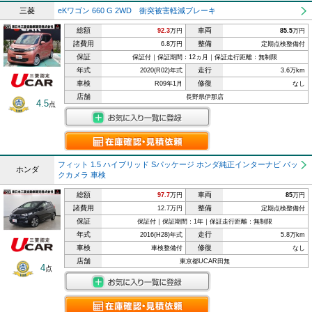
三菱
eKワゴン 660 G 2WD 衝突被害軽減ブレーキ
総額
車両
92.3
万円
85.5
万円
諸費用
整備
6.8万円
定期点検整備付
保証
保証付｜保証期間：12ヵ月｜保証走行距離：無制限
年式
走行
2020(R02)年式
3.6万km
車検
修復
R09年1月
なし
店舗
長野県伊那店
4.5
点
フィット 1.5 ハイブリッド Sパッケージ ホンダ純正インターナビ バッ
ホンダ
クカメラ 車検
総額
車両
97.7
万円
85
万円
諸費用
整備
12.7万円
定期点検整備付
保証
保証付｜保証期間：1年｜保証走行距離：無制限
年式
走行
2016(H28)年式
5.8万km
車検
修復
車検整備付
なし
店舗
東京都UCAR田無
4
点