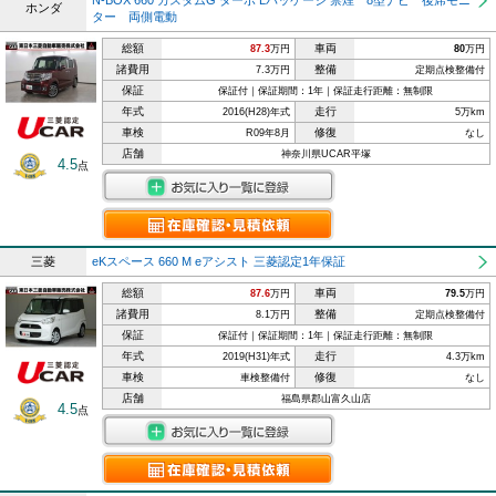
N-BOX 660 カスタムG ターボ Lパッケージ 禁煙 8型ナビ 後席モニ
ホンダ
ター 両側電動
総額
車両
87.3
万円
80
万円
諸費用
整備
7.3万円
定期点検整備付
保証
保証付｜保証期間：1年｜保証走行距離：無制限
年式
走行
2016(H28)年式
5万km
車検
修復
R09年8月
なし
店舗
神奈川県UCAR平塚
4.5
点
三菱
eKスペース 660 M eアシスト 三菱認定1年保証
総額
車両
87.6
万円
79.5
万円
諸費用
整備
8.1万円
定期点検整備付
保証
保証付｜保証期間：1年｜保証走行距離：無制限
年式
走行
2019(H31)年式
4.3万km
車検
修復
車検整備付
なし
店舗
福島県郡山富久山店
4.5
点