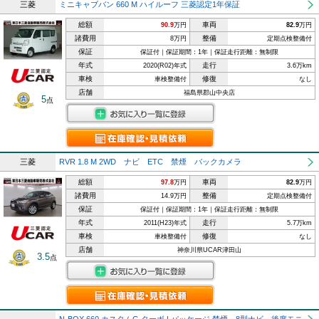
三菱
ミニキャブバン 660 M ハイルーフ 三菱認定1年保証
総額
車両
90.9
万円
82.9
万円
諸費用
整備
8万円
定期点検整備付
保証
保証付｜保証期間：1年｜保証走行距離：無制限
年式
走行
2020(R02)年式
3.6万km
車検
修復
車検整備付
なし
店舗
福島県郡山中央店
5
点
三菱
RVR 1.8 M 2WD ナビ ETC 禁煙 バックカメラ
総額
車両
97.8
万円
82.9
万円
諸費用
整備
14.9万円
定期点検整備付
保証
保証付｜保証期間：1年｜保証走行距離：無制限
年式
走行
2011(H23)年式
5.7万km
車検
修復
車検整備付
なし
店舗
神奈川県UCAR津田山
3.5
点