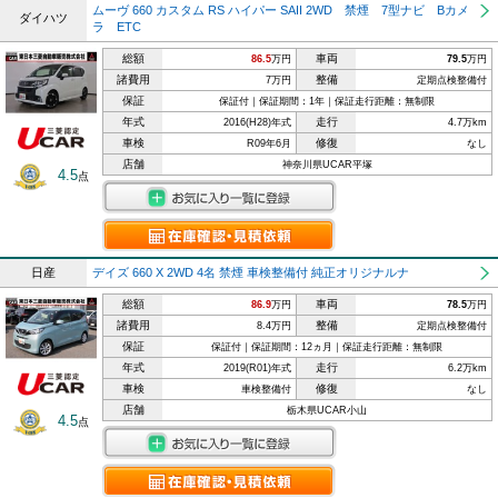
ムーヴ 660 カスタム RS ハイパー SAII 2WD 禁煙 7型ナビ Bカメ
ダイハツ
ラ ETC
総額
車両
86.5
万円
79.5
万円
諸費用
整備
7万円
定期点検整備付
保証
保証付｜保証期間：1年｜保証走行距離：無制限
年式
走行
2016(H28)年式
4.7万km
車検
修復
R09年6月
なし
店舗
神奈川県UCAR平塚
4.5
点
日産
デイズ 660 X 2WD 4名 禁煙 車検整備付 純正オリジナルナ
総額
車両
86.9
万円
78.5
万円
諸費用
整備
8.4万円
定期点検整備付
保証
保証付｜保証期間：12ヵ月｜保証走行距離：無制限
年式
走行
2019(R01)年式
6.2万km
車検
修復
車検整備付
なし
店舗
栃木県UCAR小山
4.5
点