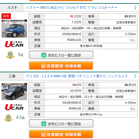
スズキ
ハスラー 660 G 純正ナビ フルセグ ETC ドラレコ 1オーナー
新着
総額
車両
91.1
万円
83.9
万円
諸費用
整備
7.2万円
定期点検整備付
保証
保証付｜保証期間：1年｜保証走行距離：無制限
年式
走行
2018(H30)年式
2.2万km
車検
修復
R09年12月
なし
店舗
東京都UCAR田無
5
点
三菱
デリカD：2 1.2 S 4WD 5名 禁煙 パナソニック製ナビ バックカメラ
総額
車両
94
万円
83.5
万円
諸費用
整備
10.5万円
定期点検整備付
保証
保証付｜保証期間：12ヵ月｜保証走行距離：無制限
年式
走行
2014(H26)年式
4.3万km
車検
修復
R09年3月
なし
店舗
栃木県UCAR小山
4.5
点