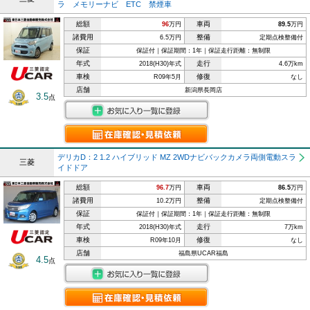
ラ メモリーナビ ETC 禁煙車
総額
車両
96
万円
89.5
万円
諸費用
整備
6.5万円
定期点検整備付
保証
保証付｜保証期間：1年｜保証走行距離：無制限
年式
走行
2018(H30)年式
4.6万km
車検
修復
R09年5月
なし
店舗
新潟県長岡店
3.5
点
デリカD：2 1.2 ハイブリッド MZ 2WDナビバックカメラ両側電動スラ
三菱
イドドア
総額
車両
96.7
万円
86.5
万円
諸費用
整備
10.2万円
定期点検整備付
保証
保証付｜保証期間：1年｜保証走行距離：無制限
年式
走行
2018(H30)年式
7万km
車検
修復
R09年10月
なし
店舗
福島県UCAR福島
4.5
点