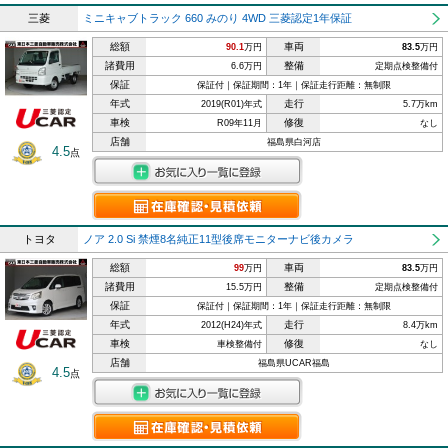
三菱
ミニキャブトラック 660 みのり 4WD 三菱認定1年保証
総額
車両
90.1
万円
83.5
万円
諸費用
整備
6.6万円
定期点検整備付
保証
保証付｜保証期間：1年｜保証走行距離：無制限
年式
走行
2019(R01)年式
5.7万km
車検
修復
R09年11月
なし
店舗
福島県白河店
4.5
点
トヨタ
ノア 2.0 Si 禁煙8名純正11型後席モニターナビ後カメラ
総額
車両
99
万円
83.5
万円
諸費用
整備
15.5万円
定期点検整備付
保証
保証付｜保証期間：1年｜保証走行距離：無制限
年式
走行
2012(H24)年式
8.4万km
車検
修復
車検整備付
なし
店舗
福島県UCAR福島
4.5
点