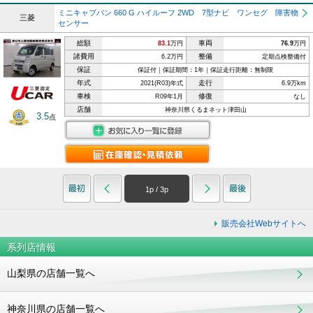
ミニキャブバン 660 G ハイルーフ 2WD 7型ナビ ワンセグ 障害物
三菱
センサー
総額
車両
83.1
万円
76.9
万円
諸費用
整備
6.2万円
定期点検整備付
保証
保証付｜保証期間：1年｜保証走行距離：無制限
年式
走行
2021(R03)年式
6.9万km
車検
修復
R09年1月
なし
店舗
神奈川県くるまネット津田山
3.5
点
1
p /
3
p
販売会社Webサイトへ
系列店情報
山梨県の店舗一覧へ
神奈川県の店舗一覧へ