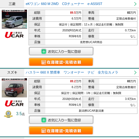
三菱
eKワゴン 660 M 2WD CDチューナー e-ASSIST
総額
車両
89.5
万円
83
万円
諸費用
整備
6.5万円
定期点検整備付
保証
保証付｜保証期間：12ヵ月｜保証走行距離：無制限
年式
走行
2020(R02)年式
0.7万km
車検
修復
R09年6月
なし
店舗
長野県UCAR岡谷
スズキ
ハスラー 660 X 禁煙車 ワンオーナー ナビ 全方位カメラ
総額
車両
89.2
万円
83
万円
諸費用
整備
6.2万円
定期点検整備付
保証
保証付｜保証期間：1年｜保証走行距離：無制限
年式
走行
2018(H30)年式
3.9万km
車検
修復
R09年1月
なし
店舗
新潟県UCAR新潟東
3.5
点