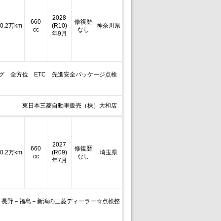
2028
660
修復歴
0.2万km
(R10)
神奈川県
cc
なし
年9月
ルセグ 全方位 ETC 先進安全パッケージ点検
東日本三菱自動車販売（株）大和店
2027
660
修復歴
0.2万km
(R09)
埼玉県
cc
なし
年7月
－長野－福島－新潟の三菱ディーラー☆点検整