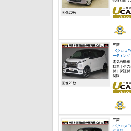
保証期間：
画像20枚
三菱
eKクロスE
ーティング
電気自動車
動車｜その
付｜保証付
制限
画像21枚
三菱
eKクロスE
進抑制