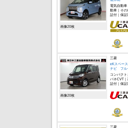
電気自動車
動車｜その
証付｜保証
画像20枚
三菱
eKスペース
ナビ フル
コンパクト
パネCVT
証付｜保証
画像20枚
三菱