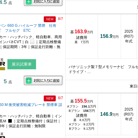
4.5
点
8/7
ン 660 G ハイルーフ 禁煙 社有
ビ フルセグ ETC
163.9
2025
基
万円
156.9
(R07)
カー・ハッチバック、軽自動車、商用
万円
諸費用
年式
インパネCVT｜白
｜定期点検整備
基 7万円
｜保証期間：3年｜保証走行距離：無
展示試乗車
パナソニック製７型メモリーナビ フルセ
ドライブ・…
5
点
東日
8/7
155.5
基
万円
660 M 衝突被害軽減ブレーキ 禁煙車 誤
Aプラン
156.1
万円
2025
Bプラン
156
万円
146.9
(R07)
万円
諸費用
カー・ハッチバック、軽自動車｜イン
年式
基 8.6万円
黒Ｍ
｜定期点検整備付｜保証付｜
Aプラン 9.2万円
3年｜保証走行距離：無制限
Bプラン 9.1万円