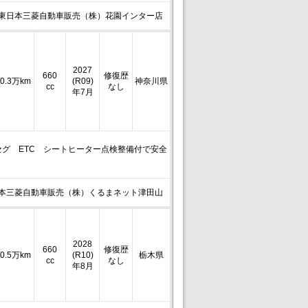
東日本三菱自動車販売（株）花園インター店
2027
660
修復歴
0.3万km
(R09)
神奈川県
cc
なし
年7月
グ ETC シートヒーター点検整備付で安全
本三菱自動車販売（株）くるまネット津田山
2028
660
修復歴
0.5万km
(R10)
栃木県
cc
なし
年8月