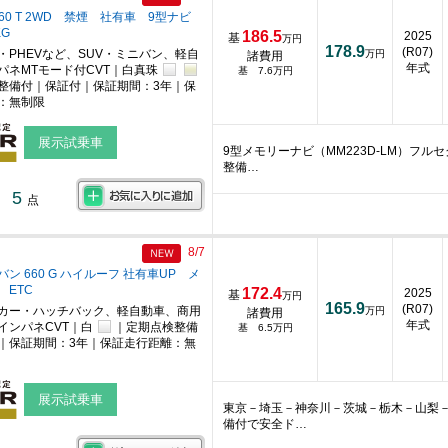
660 T 2WD 禁煙 社有車 9型ナビ
G
186.5
2025
基
万円
178.9
(R07)
・PHEVなど、SUV・ミニバン、軽自
万円
諸費用
年式
パネMTモード付CVT｜白真珠
基 7.6万円
整備付｜保証付｜保証期間：3年｜保
：無制限
展示試乗車
9型メモリーナビ（MM223D-LM）フ
整備…
5
点
8/7
ン 660 G ハイルーフ 社有車UP メ
 ETC
172.4
2025
基
万円
165.9
(R07)
カー・ハッチバック、軽自動車、商用
万円
諸費用
年式
インパネCVT｜白
｜定期点検整備
基 6.5万円
｜保証期間：3年｜保証走行距離：無
展示試乗車
東京－埼玉－神奈川－茨城－栃木－山梨
備付で安全ド…