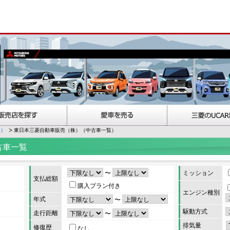
択）
東日本三菱自動車販売（株）（中古車一覧）
古車一覧
〜
ミッション
支払総額
購入プラン付き
エンジン種別
年式
〜
駆動方式
走行距離
〜
排気量
修復歴
なし