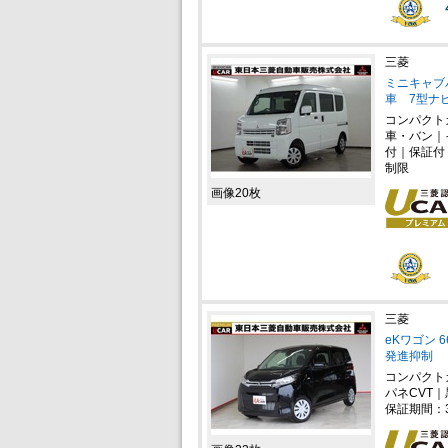
三菱
ミニキャブバ
車 7型ナ
コンパクト
車・バン｜
付｜保証付
制限
画像20枚
三菱
eKワゴン 
発進抑制
コンパクト
パネCVT｜
保証期間：