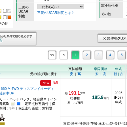
寒冷地仕様
三菱の
UCAR
三菱のUCAR制度とは？
その他
制度
その他
<<
<
1
2
3
4
5
順
支払総額
車両価格
年式
古
元の並び順に戻す
安
|
高
安
|
高
新
|
古
8/8
 660 M 4WD ディスプレイオーディ
193.1
2025
社有車UP
基
万円
185.9
(R07)
万円
諸費用
カー・ハッチバック、軽自動車｜イン
年式
基 7.2万円
｜青真珠
｜定期点検整備付｜保
期間：3年｜保証走行距離：無制限
東京-埼玉-神奈川-茨城-栃木-山梨-長野