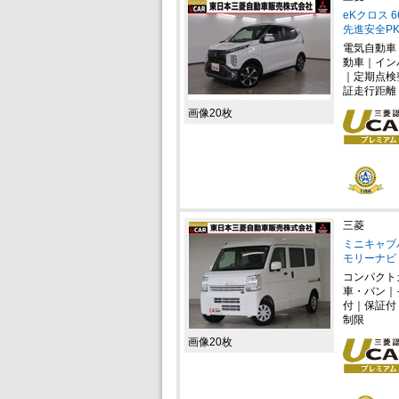
eKクロス 
先進安全PK
電気自動車
動車｜イン
｜定期点検
証走行距離
画像20枚
三菱
ミニキャブバ
モリーナビ
コンパクト
車・バン｜
付｜保証付
制限
画像20枚