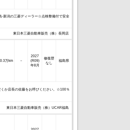
-福島-新潟の三菱ディーラー☆点検整備付で安全
東日本三菱自動車販売（株）長岡店
2027
修復歴
0.3万km
－
(R09)
福島県
なし
年8月
くか店長の佐藤をお呼びください。☆100％
東日本三菱自動車販売（株）UCAR福島
2027