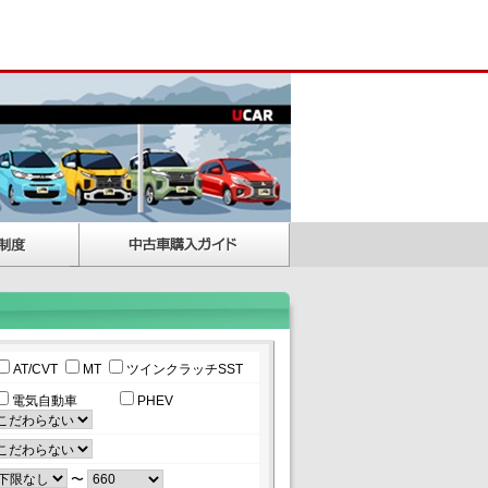
AT/CVT
MT
ツインクラッチSST
電気自動車
PHEV
〜