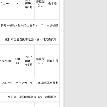
修復歴
1万km
－
(R09)
栃木県
なし
年8月
－長野－福島－新潟の三菱ディーラー☆点検整
東日本三菱自動車販売（株）日光森友店
2027
660
修復歴
4.9万km
(R09)
神奈川県
cc
なし
年6月
M）フルセグ バックカメラ ETC車載器点検整
東日本三菱自動車販売（株）相模原店