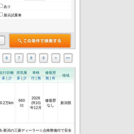
あり
展示試乗車
6
7
8
9
>
>>
走行距離
排気量
車検
修復歴
地域
多
|
少
多
|
少
付
|
無
無
|
有
2028
660
修復歴
0.2万km
(R10)
新潟県
cc
なし
年12月
-福島-新潟の三菱ディーラー☆点検整備付で安全