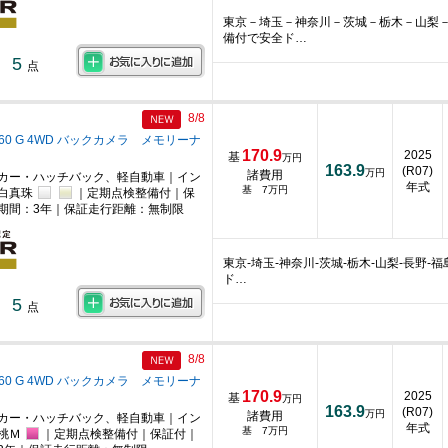
東京－埼玉－神奈川－茨城－栃木－山梨
備付で安全ド…
5
点
8/8
660 G 4WD バックカメラ メモリーナ
170.9
2025
基
万円
163.9
(R07)
万円
諸費用
カー・ハッチバック、軽自動車｜イン
年式
基 7万円
｜白真珠
｜定期点検整備付｜保
期間：3年｜保証走行距離：無制限
東京-埼玉-神奈川-茨城-栃木-山梨-長野
ド…
5
点
8/8
660 G 4WD バックカメラ メモリーナ
170.9
2025
基
万円
163.9
(R07)
万円
諸費用
カー・ハッチバック、軽自動車｜イン
年式
基 7万円
桃Ｍ
｜定期点検整備付｜保証付｜