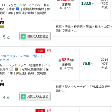
基
万円
183.9
(R06)
万円
諸費用
・PHEVなど、SUV・ミニバン、軽自
年式
基 8.6万円
他AT｜薄青
｜定期点検整備付｜保
期間：3年｜保証走行距離：無制限
東京－埼玉－神奈川－茨城－栃木－山梨
備付で安全ド…
5
点
8/8
 660 カスタム G 2WD 7型メモリー
82.5
2014
セグTV
基
万円
75.9
(H26)
万円
諸費用
カー・ハッチバック、軽自動車｜イン
年式
基 6.6万円
｜茶真珠
｜定期点検整備付｜保
期間：1年｜保証走行距離：無制限
純正７型メモリーナビ（「MM113D-W
備付…
4
点
8/7