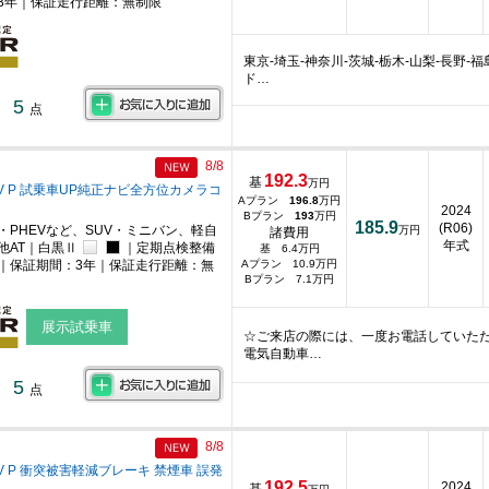
3年｜保証走行距離：無制限
東京-埼玉-神奈川-茨城-栃木-山梨-長野
ド…
5
点
8/8
192.3
基
万円
V P 試乗車UP純正ナビ全方位カメラコ
Aプラン
196.8
万円
2024
Bプラン
193
万円
185.9
(R06)
・PHEVなど、SUV・ミニバン、軽自
万円
諸費用
年式
他AT｜白黒Ⅱ
｜定期点検整備
基 6.4万円
｜保証期間：3年｜保証走行距離：無
Aプラン 10.9万円
Bプラン 7.1万円
展示試乗車
☆ご来店の際には、一度お電話していただ
電気自動車…
5
点
8/8
V P 衝突被害軽減ブレーキ 禁煙車 誤発
192.5
2024