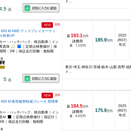
ド…
4.5
点
8/8
 660 M 4WD ディスプレイオーディ
193.1
2025
社有車UP
基
万円
185.9
(R07)
万円
諸費用
カー・ハッチバック、軽自動車｜イン
年式
基 7.2万円
｜青真珠
｜定期点検整備付｜保
期間：3年｜保証走行距離：無制限
東京-埼玉-神奈川-茨城-栃木-山梨-長野
ド…
5
点
8/8
 660 M 衝突被害軽減ブレーキ 禁煙車
184.5
2025
基
万円
175.9
(R07)
万円
諸費用
カー・ハッチバック、軽自動車｜イン
年式
基 8.6万円
黒Ｍ
｜定期点検整備付｜保証付｜
3年｜保証走行距離：無制限