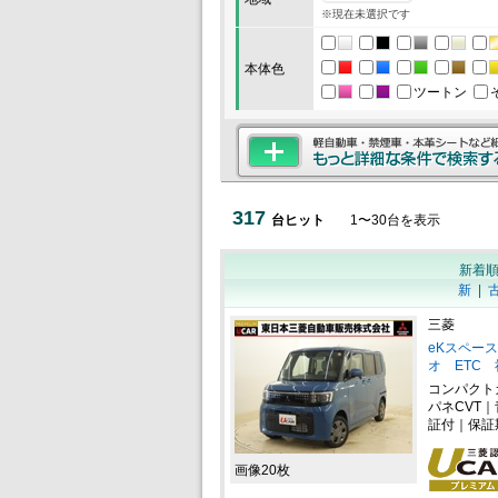
※現在未選択です
本体色
ツートン
317
台ヒット
1
〜
30
台を表示
新着
新
|
三菱
eKスペース
オ ETC 
コンパクト
パネCVT
証付｜保証
画像20枚