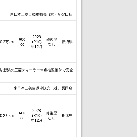
東日本三菱自動車販売（株）新発田店
2028
660
修復歴
0.2万km
(R10)
新潟県
cc
なし
年12月
-福島-新潟の三菱ディーラー☆点検整備付で安全
東日本三菱自動車販売（株）長岡店
2028
660
修復歴
0.2万km
(R10)
栃木県
cc
なし
年12月