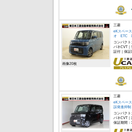
三菱
eKスペース
オ ETC 
コンパクト
パネCVT
証付｜保証
画像20枚
三菱
eKスペース
誤発進抑制
コンパクト
パネCVT｜
保証期間：