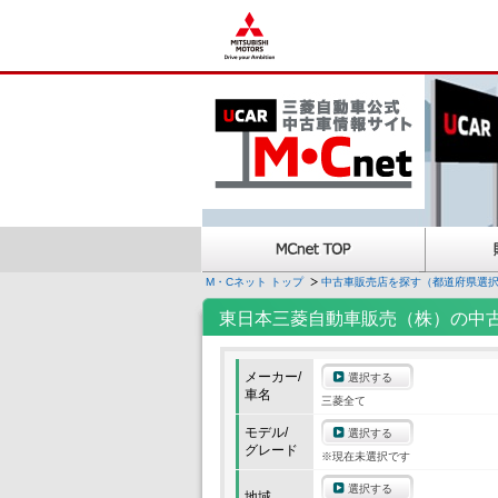
M・Cネット トップ
中古車販売店を探す（都道府県選
東日本三菱自動車販売（株）の中
メーカー/
選択する
車名
三菱全て
モデル/
選択する
グレード
※現在未選択です
選択する
地域