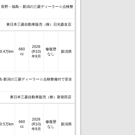
－長野－福島－新潟の三菱ディーラー☆点検整
東日本三菱自動車販売（株）日光森友店
2028
660
修復歴
0.4万km
(R10)
新潟県
cc
なし
年9月
-福島-新潟の三菱ディーラー☆点検整備付で安全
東日本三菱自動車販売（株）新発田店
2028
660
修復歴
0.5万km
(R10)
新潟県
cc
なし
年9月