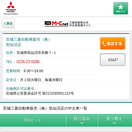
宮城三菱自動車販売（株）
気仙沼店
住所：
宮城県気仙沼市本郷７‐１
0226-23-5596
TEL：
営業時間：
9:30〜18:00
定休日：
月２回火曜日、毎週水曜日
古物商許可証番号：
宮城県公安委員会許可 第221030001122号
宮城三菱自動車販売（株）気仙沼店の中古車一覧
絞り込み
並べ替え
0
台ヒット