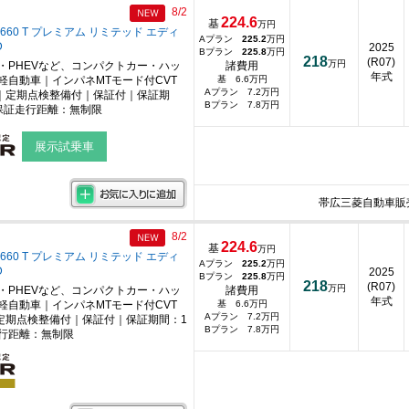
8/2
224.6
基
万円
660 T プレミアム リミテッド エディ
Aプラン
225.2
万円
D
2025
Bプラン
225.8
万円
218
(R07)
万円
・PHEVなど、コンパクトカー・ハッ
諸費用
年式
軽自動車｜インパネMTモード付CVT
基 6.6万円
Aプラン 7.2万円
｜定期点検整備付｜保証付｜保証期
Bプラン 7.8万円
保証走行距離：無制限
展示試乗車
帯広三菱自動車販
8/2
224.6
基
万円
660 T プレミアム リミテッド エディ
Aプラン
225.2
万円
D
2025
Bプラン
225.8
万円
218
(R07)
万円
・PHEVなど、コンパクトカー・ハッ
諸費用
年式
軽自動車｜インパネMTモード付CVT
基 6.6万円
Aプラン 7.2万円
定期点検整備付｜保証付｜保証期間：1
Bプラン 7.8万円
行距離：無制限