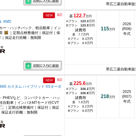
帯広三菱自動車販
8/2
122.7
基
万円
 L 4WD
Aプラン
123.3
万円
2026
Bプラン
123.9
万円
カー・ハッチバック、軽自動車｜イン
115
(R08)
万円
諸費用
茶
｜定期点検整備付｜保証付｜保
年式
基 7.7万円
年｜保証走行距離：無制限
Aプラン 8.3万円
Bプラン 8.9万円
帯広三菱自動車販
8/2
225.6
基
万円
660 カスタム ハイブリッド XSターボ
Aプラン
226.2
万円
2025
Bプラン
226.8
万円
218
(R07)
万円
・PHEVなど、コンパクトカー・ハッ
諸費用
年式
軽自動車｜インパネMTモード付CVT
基 7.6万円
Aプラン 8.2万円
｜定期点検整備付｜保証付｜保証
Bプラン 8.8万円
｜保証走行距離：無制限