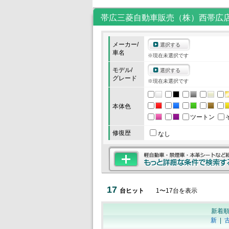
帯広三菱自動車販売（株）西帯広
メーカー/
選択する
車名
※現在未選択です
モデル/
選択する
グレード
※現在未選択です
本体色
ツートン
修復歴
なし
17
台ヒット
1
〜
17
台を表示
新着
新
|