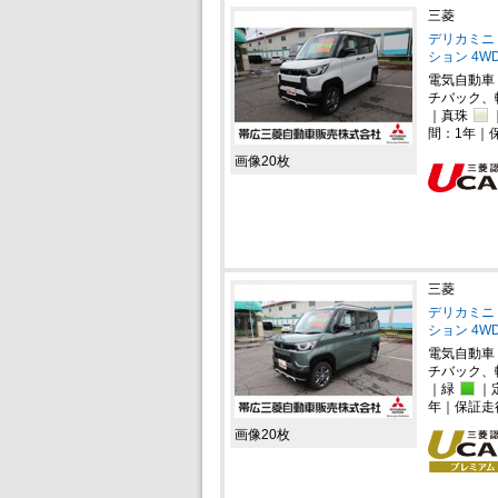
三菱
デリカミニ 
ション 4W
電気自動車
チバック、
｜真珠
間：1年｜
画像20枚
三菱
デリカミニ 
ション 4W
電気自動車
チバック、
｜緑
｜
年｜保証走
画像20枚