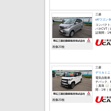
三菱
eKワゴン 6
コンパクト
パネCVT｜
証期間：1
画像20枚
三菱
デリカミニ 
電気自動車
チバック、
｜真珠
間：1年｜
画像20枚