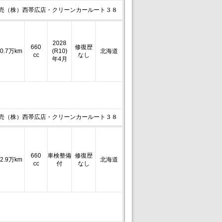
売（株）西帯広店・クリーンカールート３８
2028
660
修復歴
0.7万km
(R10)
北海道
cc
なし
年4月
売（株）西帯広店・クリーンカールート３８
660
車検整備
修復歴
2.9万km
北海道
cc
付
なし