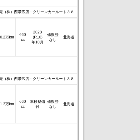
売（株）西帯広店・クリーンカールート３８
2028
660
修復歴
0.2万km
(R10)
北海道
cc
なし
年10月
売（株）西帯広店・クリーンカールート３８
660
車検整備
修復歴
1.3万km
北海道
cc
付
なし