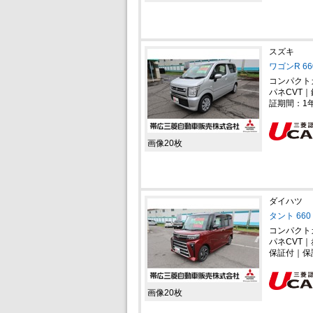
スズキ
ワゴンR 66
コンパクト
パネCVT｜
証期間：1
画像20枚
ダイハツ
タント 660
コンパクト
パネCVT
保証付｜保
画像20枚