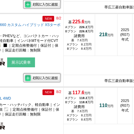
帯広三菱自動車販
8/2
225.6
基
万円
660 カスタム ハイブリッド XSターボ
Aプラン
226.2
万円
2025
Bプラン
226.8
万円
218
(R07)
万円
・PHEVなど、コンパクトカー・ハッ
諸費用
年式
軽自動車｜インパネMTモード付CVT
基 7.6万円
Aプラン 8.2万円
｜定期点検整備付｜保証付｜保
Bプラン 8.8万円
年｜保証走行距離：無制限
展示試乗車
帯広三菱自動車販
8/2
117.6
基
万円
 L 4WD
Aプラン
118.2
万円
2025
Bプラン
118.8
万円
カー・ハッチバック、軽自動車｜イン
110
(R07)
万円
諸費用
銀
｜定期点検整備付｜保証付｜保
年式
基 7.6万円
年｜保証走行距離：無制限
Aプラン 8.2万円
Bプラン 8.8万円