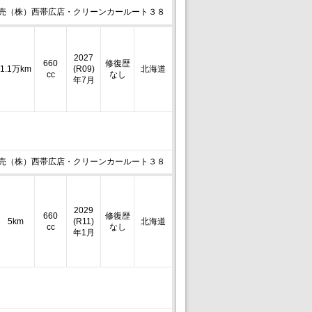
売（株）西帯広店・クリーンカールート３８
2027
660
修復歴
1.1万km
(R09)
北海道
cc
なし
年7月
売（株）西帯広店・クリーンカールート３８
2029
660
修復歴
5km
(R11)
北海道
cc
なし
年1月