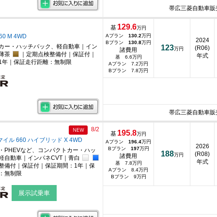
帯広三菱自動車販
129.6
基
万円
60 M 4WD
Aプラン
130.2
万円
2024
Bプラン
130.8
万円
カー・ハッチバック、軽自動車｜イン
123
(R06)
万円
諸費用
薄茶
｜定期点検整備付｜保証付｜
年式
基 6.6万円
1年｜保証走行距離：無制限
Aプラン 7.2万円
Bプラン 7.8万円
帯広三菱自動車販
8/2
195.8
基
万円
イル 660 ハイブリッド X 4WD
Aプラン
196.4
万円
2026
Bプラン
197
万円
・PHEVなど、コンパクトカー・ハッ
188
(R08)
万円
諸費用
軽自動車｜インパネCVT｜青白
年式
基 7.8万円
整備付｜保証付｜保証期間：1年｜保
Aプラン 8.4万円
：無制限
Bプラン 9万円
展示試乗車