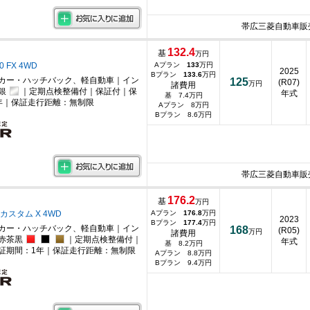
帯広三菱自動車販
132.4
基
万円
0 FX 4WD
Aプラン
133
万円
2025
Bプラン
133.6
万円
カー・ハッチバック、軽自動車｜イン
125
(R07)
万円
諸費用
銀
｜定期点検整備付｜保証付｜保
年式
基 7.4万円
年｜保証走行距離：無制限
Aプラン 8万円
Bプラン 8.6万円
帯広三菱自動車販
176.2
基
万円
 カスタム X 4WD
Aプラン
176.8
万円
2023
Bプラン
177.4
万円
カー・ハッチバック、軽自動車｜イン
168
(R05)
万円
諸費用
｜赤茶黒
｜定期点検整備付｜
年式
基 8.2万円
証期間：1年｜保証走行距離：無制限
Aプラン 8.8万円
Bプラン 9.4万円