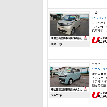
三菱
eKワゴン 6
コンパクト
パネCVT｜
保証期間：
画像16枚
スズキ
ワゴンRスマ
電気自動車
チバック、
｜定期点検
証走行距離
画像20枚