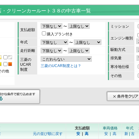
店・クリーンカールート３８の中古車一覧
〜
ミッション
支払総額
購入プラン付き
エンジン種別
年式
〜
駆動方式
走行距離
〜
排気量
三菱の
UCAR
三菱のUCAR制度とは？
寒冷地仕様
制度
その他
その他
順
支払総額
車両価格
年式
古
元の並び順に戻す
安
|
高
安
|
高
新
|
古