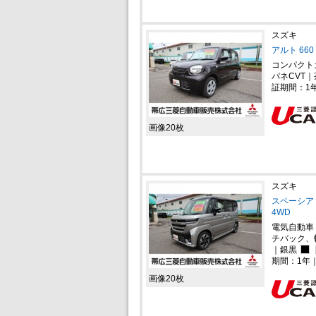
スズキ
アルト 660
コンパクト
パネCVT｜
証期間：1
画像20枚
スズキ
スペーシア 
4WD
電気自動車
チバック、
｜銀黒
期間：1年
画像20枚