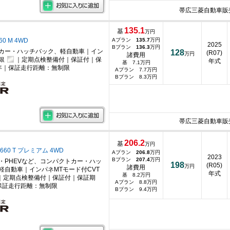
帯広三菱自動車販
135.1
基
万円
60 M 4WD
Aプラン
135.7
万円
2025
Bプラン
136.3
万円
カー・ハッチバック、軽自動車｜イン
128
(R07)
万円
諸費用
銀
｜定期点検整備付｜保証付｜保
年式
基 7.1万円
年｜保証走行距離：無制限
Aプラン 7.7万円
Bプラン 8.3万円
帯広三菱自動車販
206.2
基
万円
660 T プレミアム 4WD
Aプラン
206.8
万円
2023
Bプラン
207.4
万円
・PHEVなど、コンパクトカー・ハッ
198
(R05)
万円
諸費用
軽自動車｜インパネMTモード付CVT
年式
基 8.2万円
｜定期点検整備付｜保証付｜保証期
Aプラン 8.8万円
保証走行距離：無制限
Bプラン 9.4万円