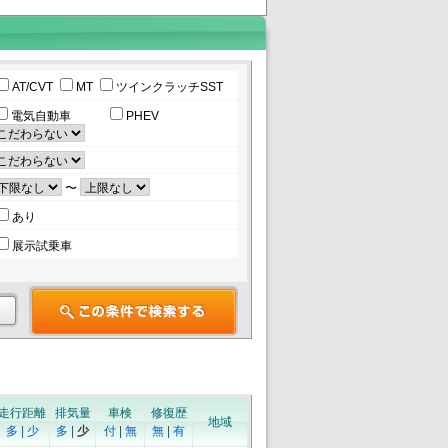
AT/CVT
MT
ツインクラッチSST
電気自動車
PHEV
〜
あり
展示試乗車
走行距離
排気量
車検
修復歴
地域
多
|
少
多
|
少
付
|
無
無
|
有