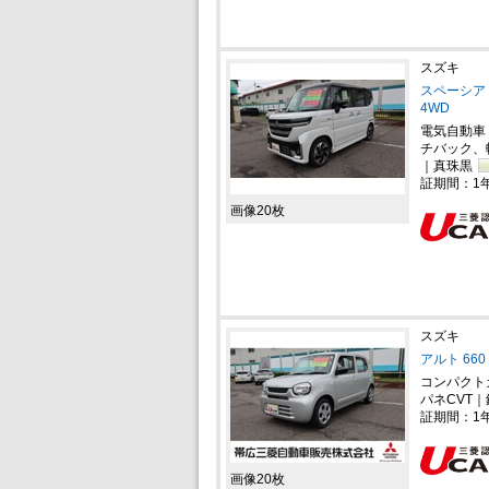
スズキ
スペーシア 
4WD
電気自動車
チバック、
｜真珠黒
証期間：1
画像20枚
スズキ
アルト 660
コンパクト
パネCVT｜
証期間：1
画像20枚