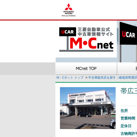
M・Cネット トップ
中古車販売店を探す（都道府県選
帯広
住所
営業時間
定休日
古物商許