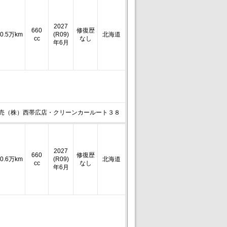
2027
660
修復歴
0.5万km
(R09)
北海道
cc
なし
年6月
売（株）西帯広店・クリーンカールート３８
2027
660
修復歴
0.6万km
(R09)
北海道
cc
なし
年6月