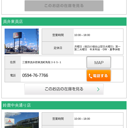
員弁東員店
営業時間
10:00～18:00
月曜日（祝日の場合は翌日火曜日）第一
定休日
第二火曜日 年末年始・GW・夏季休暇
住所
三重県員弁郡東員町鳥取３６５‐１
0594-76-7766
電話
鈴鹿中央通り店
営業時間
10:00～18:00