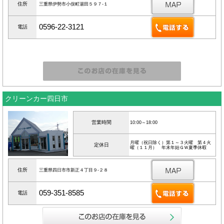
住所
三重県伊勢市小俣町湯田５９７‐１
0596-22-3121
電話
クリーンカー四日市
営業時間
10:00～18:00
月曜（祝日除く）第１～３火曜 第４火
定休日
曜（１１月） 年末年始ＧＷ夏季休暇
住所
三重県四日市市新正４丁目９‐２８
059-351-8585
電話