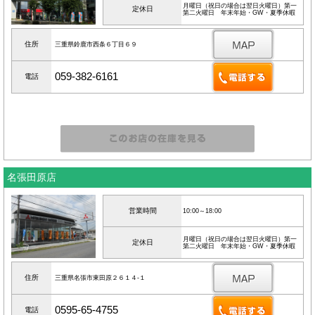
月曜日（祝日の場合は翌日火曜日）第一
定休日
第二火曜日 年末年始・GW・夏季休暇
住所
三重県鈴鹿市西条６丁目６９
059-382-6161
電話
名張田原店
営業時間
10:00～18:00
月曜日（祝日の場合は翌日火曜日）第一
定休日
第二火曜日 年末年始・GW・夏季休暇
住所
三重県名張市東田原２６１４‐１
0595-65-4755
電話