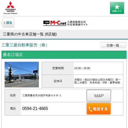
三重県の中古車店舗一覧 (8店舗)
三重三菱自動車販売（株）
桑名江場店
営業時間
10:00～18:00
月曜日（祝日の場合は翌日火曜日）第一
定休日
第二火曜日 年末年始・GW・夏季休暇
住所
三重県桑名市大福字寺跡４６８‐１
0594-21-4865
電話