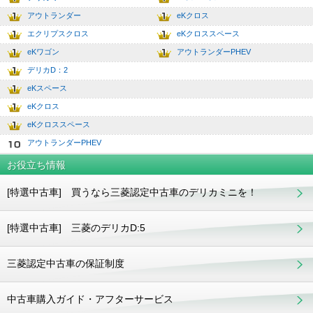
2
7.0
アウトランダー
eKクロス
3
8.0
エクリプスクロス
eKクロススペース
4
9.0
eKワゴン
アウトランダーPHEV
5
10.0
デリカD：2
6
eKスペース
7
eKクロス
8
eKクロススペース
9
アウトランダーPHEV
10
お役立ち情報
[特選中古車] 買うなら三菱認定中古車のデリカミニを！
[特選中古車] 三菱のデリカD:5
三菱認定中古車の保証制度
中古車購入ガイド・アフターサービス