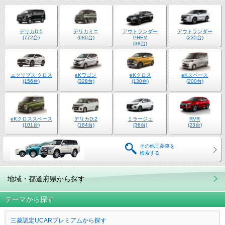
デリカD:5
デリカミニ
アウトランダー
アウトランダー
(772台)
(680台)
PHEV
(235台)
(38台)
エクリプス クロス
eKワゴン
eKクロス
eKスペース
(156台)
(328台)
(130台)
(200台)
eKクロススペース
デリカD:2
ミラージュ
RVR
(101台)
(184台)
(36台)
(23台)
その他三菱車を
検索する
地域・都道府県から探す
テーマから探す
三菱認定UCARプレミアムから探す