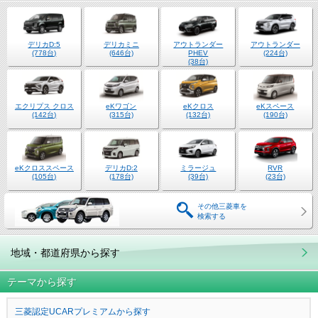
デリカD:5
デリカミニ
アウトランダー
アウトランダー
(778台)
(646台)
PHEV
(224台)
(38台)
エクリプス クロス
eKワゴン
eKクロス
eKスペース
(142台)
(315台)
(132台)
(190台)
eKクロススペース
デリカD:2
ミラージュ
RVR
(105台)
(178台)
(39台)
(23台)
その他三菱車を
検索する
地域・都道府県から探す
テーマから探す
三菱認定UCARプレミアムから探す