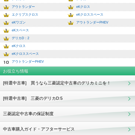
2
7.0
アウトランダー
eKクロス
3
8.0
エクリプスクロス
eKクロススペース
4
9.0
eKワゴン
アウトランダーPHEV
5
10.0
eKスペース
6
デリカD：2
7
eKクロス
8
eKクロススペース
9
アウトランダーPHEV
10
お役立ち情報
[特選中古車] 買うなら三菱認定中古車のデリカミニを！
[特選中古車] 三菱のデリカD:5
三菱認定中古車の保証制度
中古車購入ガイド・アフターサービス