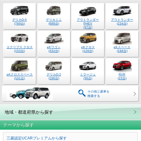
デリカD:5
デリカミニ
アウトランダー
アウトランダー
(769台)
(688台)
PHEV
(234台)
(37台)
エクリプス クロス
eKワゴン
eKクロス
eKスペース
(153台)
(332台)
(129台)
(198台)
eKクロススペース
デリカD:2
ミラージュ
RVR
(101台)
(186台)
(36台)
(23台)
その他三菱車を
検索する
地域・都道府県から探す
テーマから探す
三菱認定UCARプレミアムから探す