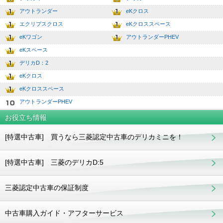
2
7.0
アウトランダー
eKクロス
3
8.0
エクリプスクロス
eKクロススペース
4
9.0
eKワゴン
アウトランダーPHEV
5
10.0
eKスペース
6
デリカD：2
7
eKクロス
8
eKクロススペース
9
アウトランダーPHEV
10
お役立ち情報
[特選中古車] 買うなら三菱認定中古車のデリカミニを！
[特選中古車] 三菱のデリカD:5
三菱認定中古車の保証制度
中古車購入ガイド・アフターサービス