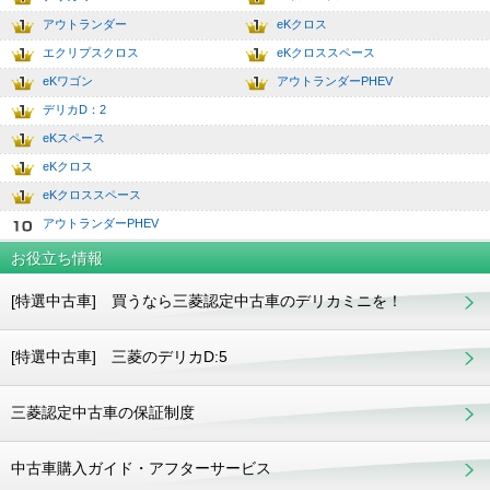
2
7.0
アウトランダー
eKクロス
3
8.0
エクリプスクロス
eKクロススペース
4
9.0
eKワゴン
アウトランダーPHEV
5
10.0
デリカD：2
6
eKスペース
7
eKクロス
8
eKクロススペース
9
アウトランダーPHEV
10
お役立ち情報
[特選中古車] 買うなら三菱認定中古車のデリカミニを！
[特選中古車] 三菱のデリカD:5
三菱認定中古車の保証制度
中古車購入ガイド・アフターサービス