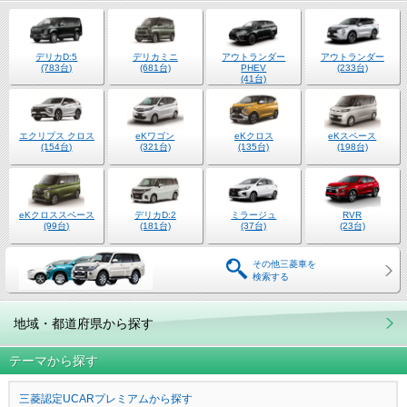
デリカD:5
デリカミニ
アウトランダー
アウトランダー
(783台)
(681台)
PHEV
(233台)
(41台)
エクリプス クロス
eKワゴン
eKクロス
eKスペース
(154台)
(321台)
(135台)
(198台)
eKクロススペース
デリカD:2
ミラージュ
RVR
(99台)
(181台)
(37台)
(23台)
その他三菱車を
検索する
地域・都道府県から探す
テーマから探す
三菱認定UCARプレミアムから探す