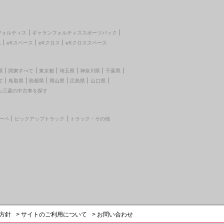
フォルティス
ギャランフォルティススポーツバック
ム
eKスペース
eKクロス
eKクロススペース
県
関東すべて
東京都
埼玉県
神奈川県
千葉県
て
鳥取県
島根県
岡山県
広島県
山口県
ら三菱の中古車を探す
ーペ
ピックアップトラック
トラック・その他
護方針
> サイトのご利用について
> お問い合わせ