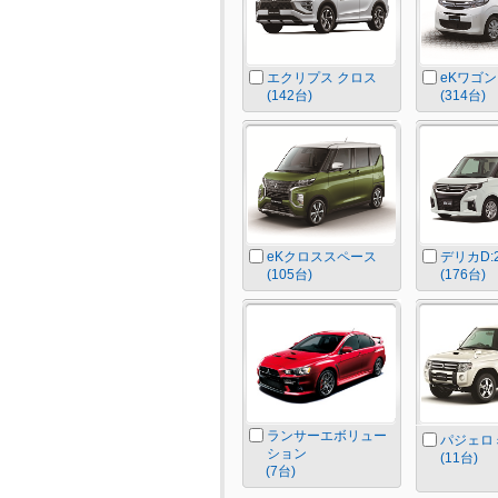
エクリプス クロス
eKワゴン
(142台)
(314台)
eKクロススペース
デリカD:
(105台)
(176台)
ランサーエボリュー
パジェロ
ション
(11台)
(7台)