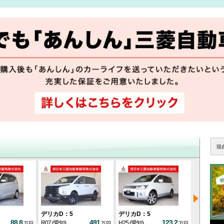
現
デリカD：5
デリカD：5
デリカD：
88.8
491
123.2
R07
(愛知)
H25
(愛知)
H30
(愛媛)
万円
万円
万円