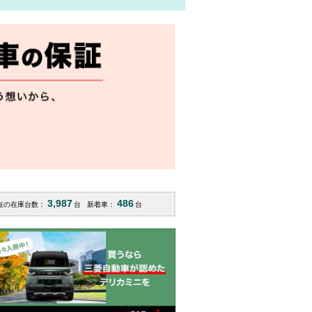
3,987
486
在の在庫台数：
台
新着車：
台
2
デリカミニ
ミニキャブトラック
デリカ
143.8
233
58.6
R07
(愛知)
H21
(群馬)
R01
(東
万円
万円
万円