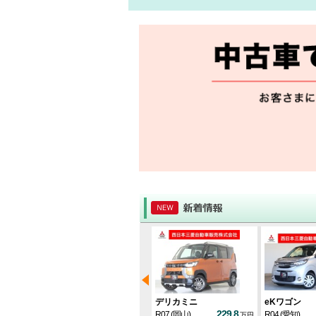
ス
デリカミニ
デリカミニ
eKワゴン
334.1
235.3
229.8
R05
(神奈川)
R07
(岡山)
R04
(愛知)
万円
万円
万円