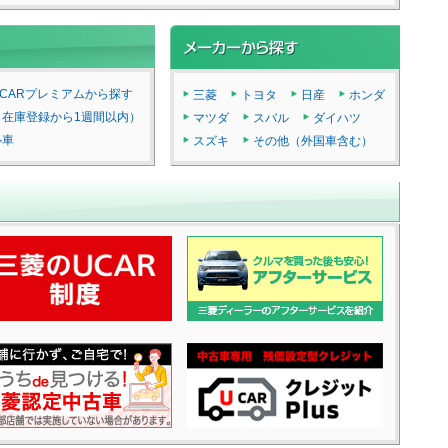
CARプレミアムから探す
三菱
トヨタ
日産
ホンダ
（在庫登録から1週間以内）
マツダ
スバル
ダイハツ
ル車
スズキ
その他（外国車含む）