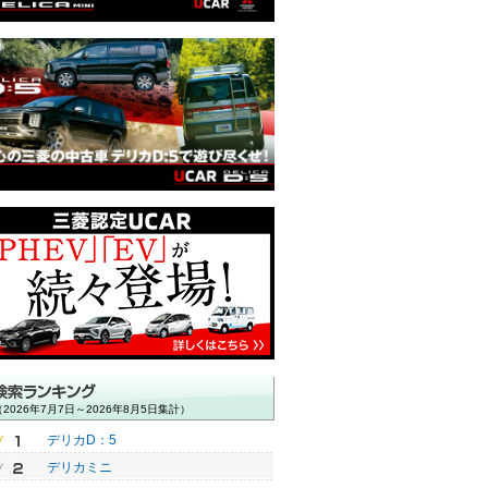
用の額：11.8万円）
（諸費用の額：7万円）
（諸費用の額：6.6万円）
（
（2026年7月7日～2026年8月5日集計）
デリカD：5
デリカミニ