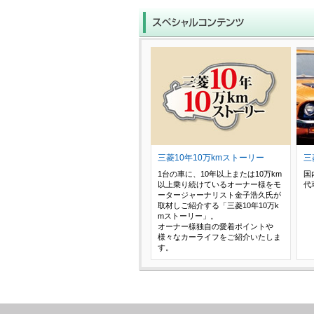
三菱10年10万kmストーリー
三
1台の車に、10年以上または10万km
国
以上乗り続けているオーナー様をモ
代
ータージャーナリスト金子浩久氏が
取材しご紹介する「三菱10年10万k
mストーリー」。
オーナー様独自の愛着ポイントや
様々なカーライフをご紹介いたしま
す。