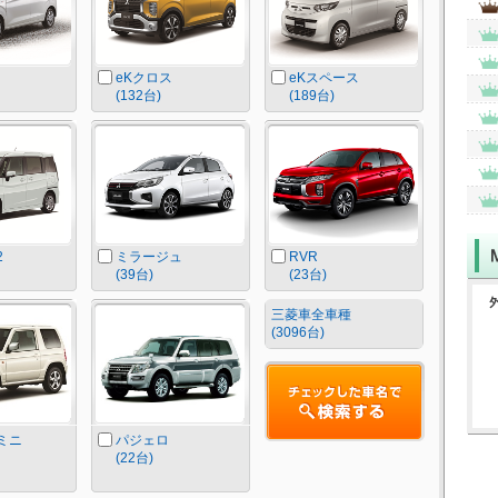
eKクロス
eKスペース
(132台)
(189台)
2
ミラージュ
RVR
(39台)
(23台)
三菱車全車種
(3096台)
ミニ
パジェロ
(22台)