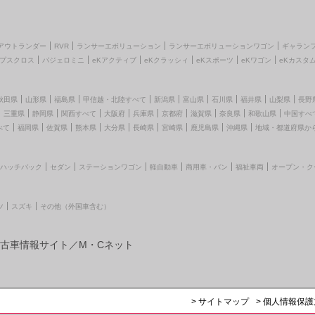
アウトランダー
RVR
ランサーエボリューション
ランサーエボリューションワゴン
ギャラン
プスクロス
パジェロミニ
eKアクティブ
eKクラッシィ
eKスポーツ
eKワゴン
eKカスタ
秋田県
山形県
福島県
甲信越・北陸すべて
新潟県
富山県
石川県
福井県
山梨県
長野
三重県
静岡県
関西すべて
大阪府
兵庫県
京都府
滋賀県
奈良県
和歌山県
中国すべ
べて
福岡県
佐賀県
熊本県
大分県
長崎県
宮崎県
鹿児島県
沖縄県
地域・都道府県か
ハッチバック
セダン
ステーションワゴン
軽自動車
商用車・バン
福祉車両
オープン・ク
ツ
スズキ
その他（外国車含む）
古車情報サイト／M・Cネット
> サイトマップ
> 個人情報保