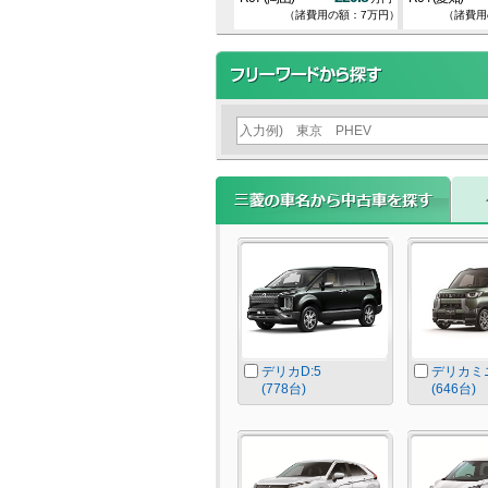
：9.1万円）
（諸費用の額：8.4万円）
（諸費用の額：7万円）
（諸費用
デリカD:5
デリカミ
(778台)
(646台)