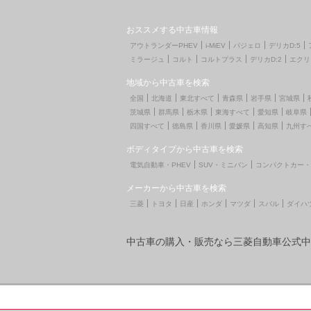
おススメする中古車情報
アウトランダーPHEV
i-MiEV
パジェロ
デリカD:5
ミラージュ
コルト
コルトプラス
デリカD:2
エクリ
地域から中古車を検索
全国
北海道
東北すべて
青森県
岩手県
宮城県
茨城県
群馬県
栃木県
東海すべて
愛知県
岐阜県
四国すべて
徳島県
香川県
愛媛県
高知県
九州す
ボディタイプから中古車を検索
電気自動車・PHEV
SUV・ミニバン
コンパクトカー・
メーカーから中古車を検索
三菱
トヨタ
日産
ホンダ
マツダ
スバル
ダイハ
中古車の購入・販売なら三菱自動車公式中