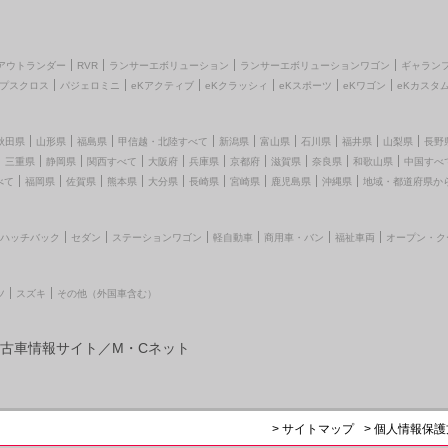
アウトランダー
RVR
ランサーエボリューション
ランサーエボリューションワゴン
ギャラン
プスクロス
パジェロミニ
eKアクティブ
eKクラッシィ
eKスポーツ
eKワゴン
eKカスタ
秋田県
山形県
福島県
甲信越・北陸すべて
新潟県
富山県
石川県
福井県
山梨県
長野
三重県
静岡県
関西すべて
大阪府
兵庫県
京都府
滋賀県
奈良県
和歌山県
中国すべ
べて
福岡県
佐賀県
熊本県
大分県
長崎県
宮崎県
鹿児島県
沖縄県
地域・都道府県か
ハッチバック
セダン
ステーションワゴン
軽自動車
商用車・バン
福祉車両
オープン・ク
ツ
スズキ
その他（外国車含む）
古車情報サイト／M・Cネット
> サイトマップ
> 個人情報保