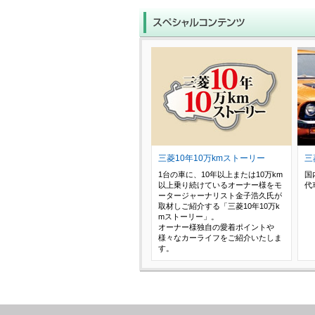
三菱10年10万kmストーリー
三
1台の車に、10年以上または10万km
国
以上乗り続けているオーナー様をモ
代
ータージャーナリスト金子浩久氏が
取材しご紹介する「三菱10年10万k
mストーリー」。
オーナー様独自の愛着ポイントや
様々なカーライフをご紹介いたしま
す。