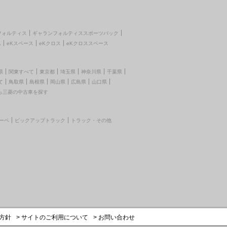
フォルティス
ギャランフォルティススポーツバック
ム
eKスペース
eKクロス
eKクロススペース
県
関東すべて
東京都
埼玉県
神奈川県
千葉県
て
鳥取県
島根県
岡山県
広島県
山口県
ら三菱の中古車を探す
ーペ
ピックアップトラック
トラック・その他
護方針
> サイトのご利用について
> お問い合わせ