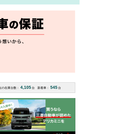
4,105
545
在の在庫台数：
台
新着車：
台
デリカD：5
アウトランダー
デリカ
132
128
377.7
H28
(北海道)
R04
(千葉)
R05
(東
万円
万円
万円