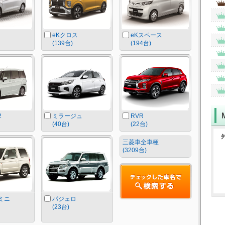
eKクロス
eKスペース
(139台)
(194台)
2
ミラージュ
RVR
(40台)
(22台)
三菱車全車種
(3209台)
ミニ
パジェロ
(23台)