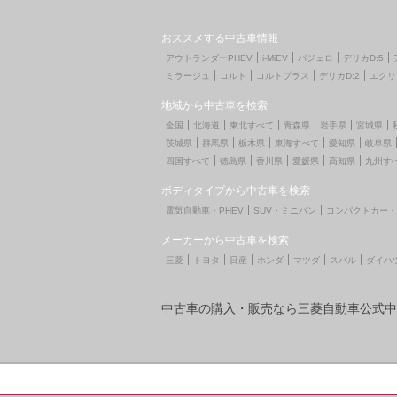
おススメする中古車情報
アウトランダーPHEV
i-MiEV
パジェロ
デリカD:5
ミラージュ
コルト
コルトプラス
デリカD:2
エクリ
地域から中古車を検索
全国
北海道
東北すべて
青森県
岩手県
宮城県
茨城県
群馬県
栃木県
東海すべて
愛知県
岐阜県
四国すべて
徳島県
香川県
愛媛県
高知県
九州す
ボディタイプから中古車を検索
電気自動車・PHEV
SUV・ミニバン
コンパクトカー・
メーカーから中古車を検索
三菱
トヨタ
日産
ホンダ
マツダ
スバル
ダイハ
中古車の購入・販売なら三菱自動車公式中