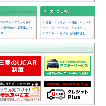
CARプレミアムから探す
三菱
トヨタ
日産
ホンダ
（在庫登録から1週間以内）
マツダ
スバル
ダイハツ
ル車
スズキ
その他（外国車含む）