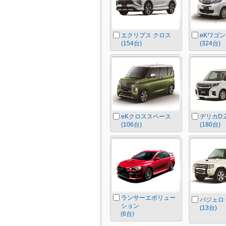
エクリプス クロス
eKワゴン
(154台)
(324台)
eKクロススペース
デリカD:
(106台)
(180台)
ランサーエボリュー
パジェロ
ション
(13台)
(6台)