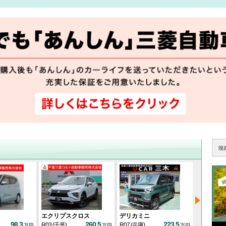
現
エクリプスクロス
デリカミニ
eKクロス
98.3
260.5
223.5
R03
(千葉)
R07
(兵庫)
R03
(福岡)
万円
万円
万円