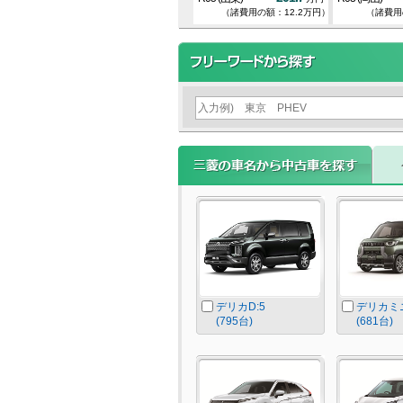
12.2万円）
（諸費用の額：10万円）
（諸費用の額：12.2万円）
（諸費用
デリカD:5
デリカミ
(795台)
(681台)