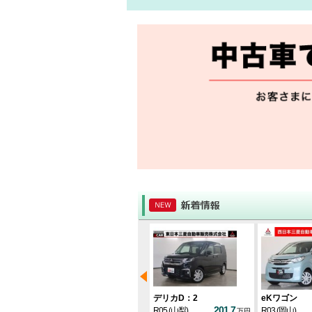
デリカD：5
デリカD：2
eKワゴン
401.2
339
201.7
R01
(埼玉)
R05
(山梨)
R03
(岡山)
万円
万円
万円