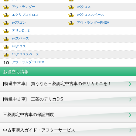
2
7.0
アウトランダー
eKクロス
3
8.0
エクリプスクロス
eKクロススペース
4
9.0
eKワゴン
アウトランダーPHEV
5
10.0
デリカD：2
6
eKスペース
7
eKクロス
8
eKクロススペース
9
アウトランダーPHEV
10
お役立ち情報
[特選中古車] 買うなら三菱認定中古車のデリカミニを！
[特選中古車] 三菱のデリカD:5
三菱認定中古車の保証制度
中古車購入ガイド・アフターサービス