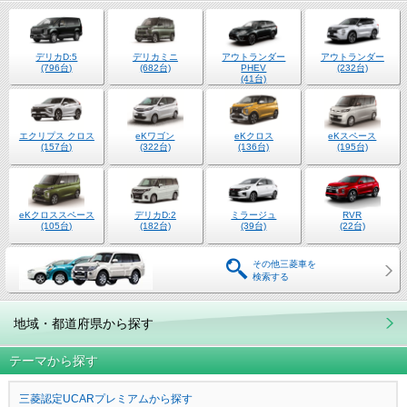
デリカD:5
デリカミニ
アウトランダー
アウトランダー
(796台)
(682台)
PHEV
(232台)
(41台)
エクリプス クロス
eKワゴン
eKクロス
eKスペース
(157台)
(322台)
(136台)
(195台)
eKクロススペース
デリカD:2
ミラージュ
RVR
(105台)
(182台)
(39台)
(22台)
その他三菱車を
検索する
地域・都道府県から探す
テーマから探す
三菱認定UCARプレミアムから探す