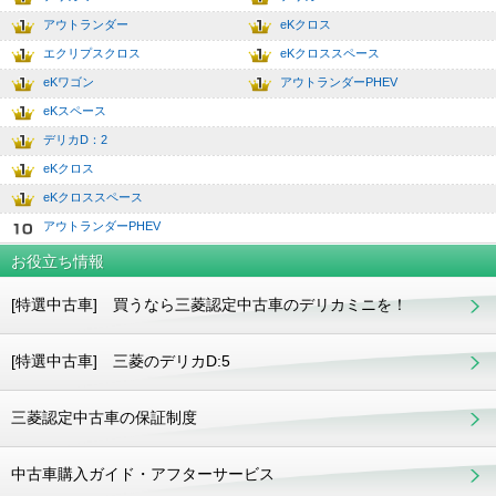
2
7.0
アウトランダー
eKクロス
3
8.0
エクリプスクロス
eKクロススペース
4
9.0
eKワゴン
アウトランダーPHEV
5
10.0
eKスペース
6
デリカD：2
7
eKクロス
8
eKクロススペース
9
アウトランダーPHEV
10
お役立ち情報
[特選中古車] 買うなら三菱認定中古車のデリカミニを！
[特選中古車] 三菱のデリカD:5
三菱認定中古車の保証制度
中古車購入ガイド・アフターサービス