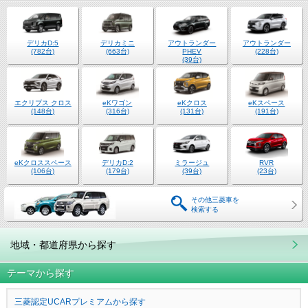
デリカD:5
デリカミニ
アウトランダー
アウトランダー
(782台)
(663台)
PHEV
(228台)
(39台)
エクリプス クロス
eKワゴン
eKクロス
eKスペース
(148台)
(316台)
(131台)
(191台)
eKクロススペース
デリカD:2
ミラージュ
RVR
(106台)
(179台)
(39台)
(23台)
その他三菱車を
検索する
地域・都道府県から探す
テーマから探す
三菱認定UCARプレミアムから探す