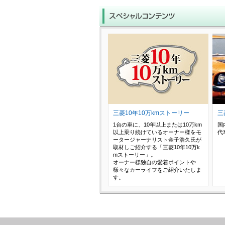
三菱10年10万kmストーリー
三
1台の車に、10年以上または10万km
国
以上乗り続けているオーナー様をモ
代
ータージャーナリスト金子浩久氏が
取材しご紹介する「三菱10年10万k
mストーリー」。
オーナー様独自の愛着ポイントや
様々なカーライフをご紹介いたしま
す。