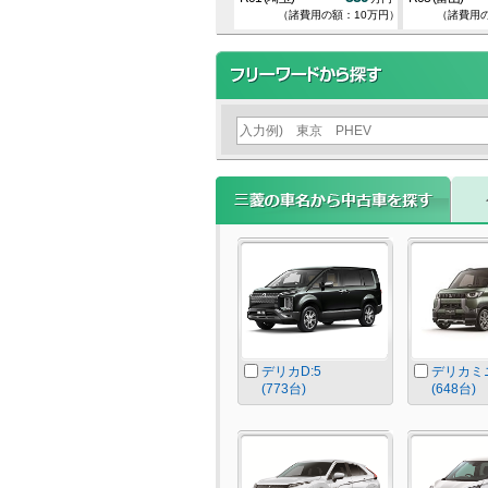
：7.1万円）
（諸費用の額：15.8万円）
（諸費用の額：10万円）
（諸費用の
デリカD:5
デリカミ
(773台)
(648台)