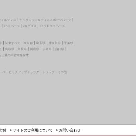
フォルティス
ギャランフォルティススポーツバック
ム
eKスペース
eKクロス
eKクロススペース
県
関東すべて
東京都
埼玉県
神奈川県
千葉県
て
鳥取県
島根県
岡山県
広島県
山口県
ら三菱の中古車を探す
ーペ
ピックアップトラック
トラック・その他
護方針
> サイトのご利用について
> お問い合わせ