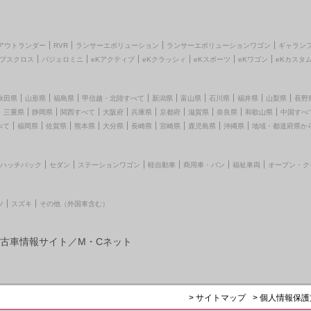
アウトランダー
RVR
ランサーエボリューション
ランサーエボリューションワゴン
ギャラン
プスクロス
パジェロミニ
eKアクティブ
eKクラッシィ
eKスポーツ
eKワゴン
eKカスタ
秋田県
山形県
福島県
甲信越・北陸すべて
新潟県
富山県
石川県
福井県
山梨県
長野
三重県
静岡県
関西すべて
大阪府
兵庫県
京都府
滋賀県
奈良県
和歌山県
中国すべ
べて
福岡県
佐賀県
熊本県
大分県
長崎県
宮崎県
鹿児島県
沖縄県
地域・都道府県か
ハッチバック
セダン
ステーションワゴン
軽自動車
商用車・バン
福祉車両
オープン・ク
ツ
スズキ
その他（外国車含む）
古車情報サイト／M・Cネット
> サイトマップ
> 個人情報保