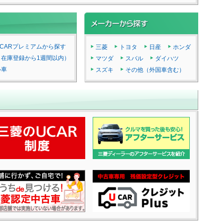
CARプレミアムから探す
三菱
トヨタ
日産
ホンダ
（在庫登録から1週間以内）
マツダ
スバル
ダイハツ
ル車
スズキ
その他（外国車含む）