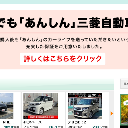
現
ーPHE…
eKスペース
デリカD：2
eKクロス
302.8
116.1
200.5
R03
(宮城)
R06
(兵庫)
R06
(静岡)
万円
万円
万円