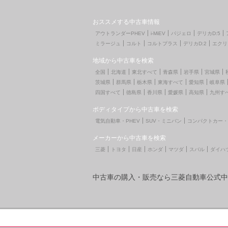
おススメする中古車情報
アウトランダーPHEV
i-MiEV
パジェロ
デリカD:5
ミラージュ
コルト
コルトプラス
デリカD:2
エクリ
地域から中古車を検索
全国
北海道
東北すべて
青森県
岩手県
宮城県
茨城県
群馬県
栃木県
東海すべて
愛知県
岐阜県
四国すべて
徳島県
香川県
愛媛県
高知県
九州す
ボディタイプから中古車を検索
電気自動車・PHEV
SUV・ミニバン
コンパクトカー・
メーカーから中古車を検索
三菱
トヨタ
日産
ホンダ
マツダ
スバル
ダイハ
中古車の購入・販売なら三菱自動車公式中