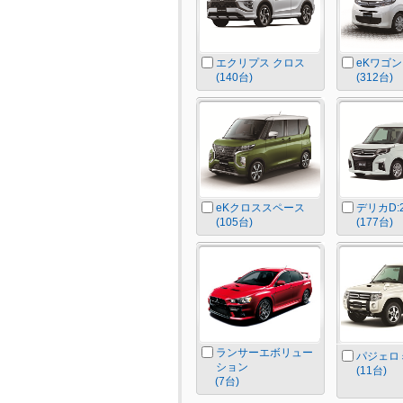
エクリプス クロス
eKワゴン
(140台)
(312台)
eKクロススペース
デリカD:
(105台)
(177台)
ランサーエボリュー
パジェロ
ション
(11台)
(7台)