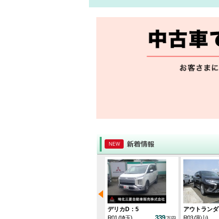
デリカD：2
デリカD：5
アウトランダ
76.1
62.8
339
H25
(群馬)
R01
(埼玉)
R03
(富山)
万円
万円
万円