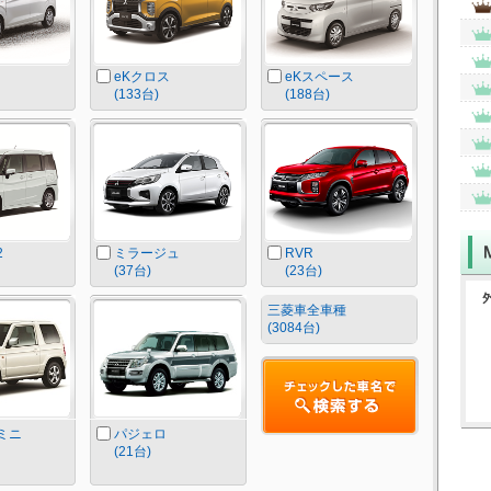
eKクロス
eKスペース
(133台)
(188台)
2
ミラージュ
RVR
(37台)
(23台)
三菱車全車種
(3084台)
ミニ
パジェロ
(21台)