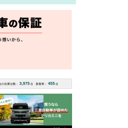
3,975
455
在の在庫台数：
台
新着車：
台
EV
eKクロススペース
eKクロス
デリカ
117.6
147.3
180.5
R03
(愛媛)
R07
(栃木)
R07
(愛
万円
万円
万円